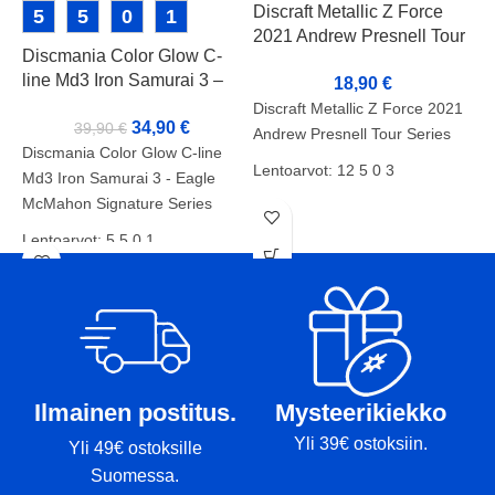
Discraft Metallic Z Force
5
5
0
1
2021 Andrew Presnell Tour
Discmania Color Glow C-
D
Series
line Md3 Iron Samurai 3 –
P
18,90
€
Eagle McMahon Signature
C
Discraft Metallic Z Force 2021
34,90
€
39,90
€
Series
Andrew Presnell Tour Series
Discmania Color Glow C-line
D
Lentoarvot: 12 5 0 3
Md3 Iron Samurai 3 - Eagle
P
McMahon Signature Series
Kunto: A-
L
Lentoarvot: 5 5 0 1
Paino: 173-174g
K
Kunto: A
Tussit: -
P
Paino: 180g
T
Tussit: -
Ilmainen postitus.
Mysteerikiekko
Yli 39€ ostoksiin.
Yli 49€ ostoksille
Suomessa.