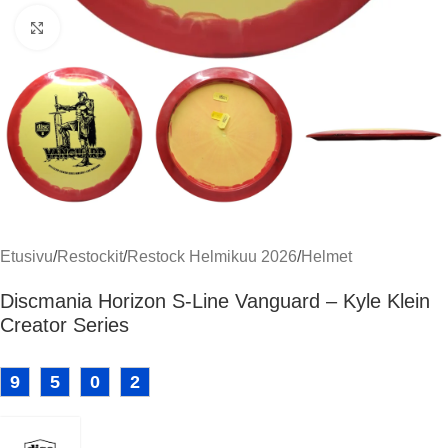
Klikkaa suuremmaksi
Etusivu
/
Restockit
/
Restock Helmikuu 2026
/
Helmet
Discmania Horizon S-Line Vanguard – Kyle Klein
Creator Series
9
5
0
2