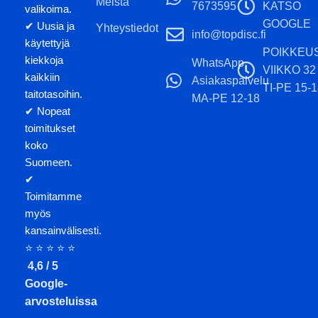
Meistä
7673595
KATSO
valikoima.
GOOGLE
✔ Uusia ja
Yhteystiedot
info@topdisc.fi
käytettyjä
POIKKEU
kiekkoja
WhatsApp
VIIKKO 32
kaikkiin
Asiakaspalvelu
TI-PE 15-1
taitotasoihin.
MA-PE 12-18
✔ Nopeat
toimitukset
koko
Suomeen.
✔
Toimitamme
myös
kansainvälisesti.
⭐ ⭐ ⭐ ⭐ ⭐
4,6 / 5
Google-
arvosteluissa