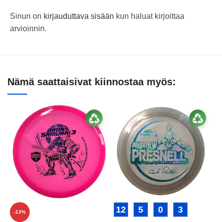
Sinun on
kirjauduttava sisään
kun haluat kirjoittaa
arvioinnin.
Nämä saattaisivat kiinnostaa myös:
12
5
0
3
-13%