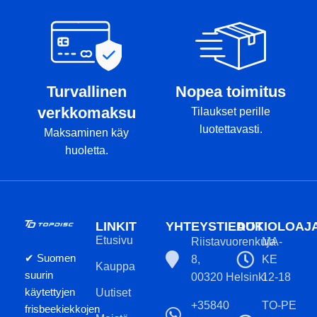
Turvallinen
Nopea toimitus
verkkomaksu
Tilaukset perille
luotettavasti.
Maksaminen käy
huoletta.
LINKIT
YHTEYSTIEDOT
AUKIOLOAJ
Etusivu
Riistavuorenkuja
MA-
✔ Suomen
8,
KE
Kauppa
suurin
00320 Helsinki
12-18
käytettyjen
Uutiset
+35840
TO-PE
frisbeekiekkojen