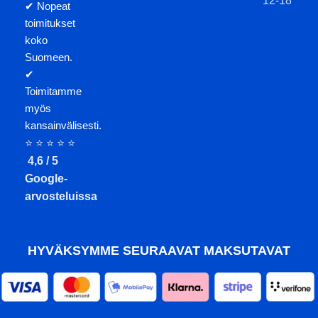
12-18
✔ Nopeat
toimitukset
koko
Suomeen.
✔
Toimitamme
myös
kansainvälisesti.
⭐ ⭐ ⭐ ⭐ ⭐
4,6 / 5
Google-
arvosteluissa
HYVÄKSYMME SEURAAVAT MAKSUTAVAT