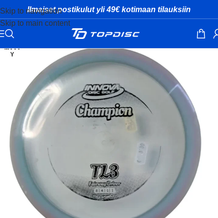
Ilmaiset postikulut yli 49€ kotimaan tilauksiin
Skip to navigation
Skip to main content
MYYT
Y