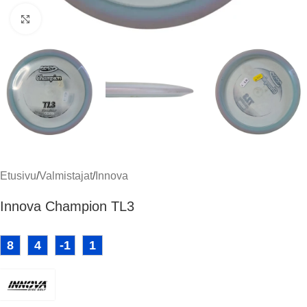
Klikkaa suuremmaksi
Etusivu
/
Valmistajat
/
Innova
Innova Champion TL3
8
4
-1
1