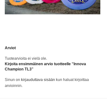
Arviot
Tuotearvioita ei vielä ole.
Kirjoita ensimmäinen arvio tuotteelle “Innova
Champion TL3”
Sinun on
kirjauduttava sisään
kun haluat kirjoittaa
arvioinnin.