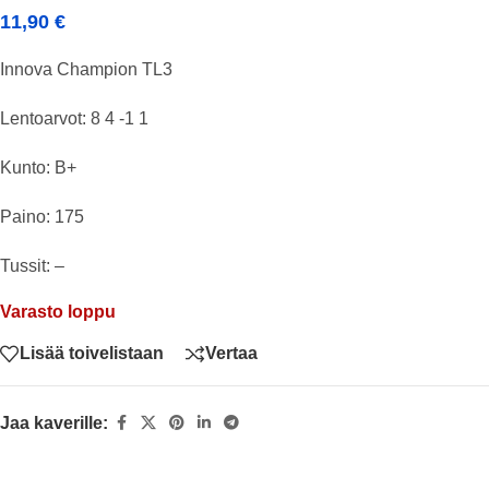
11,90
€
Innova Champion TL3
Lentoarvot: 8 4 -1 1
Kunto: B+
Paino: 175
Tussit: –
Varasto loppu
Lisää toivelistaan
Vertaa
Jaa kaverille: