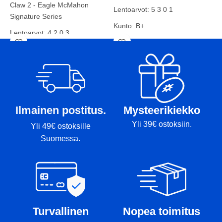
K
Claw 2 - Eagle McMahon
Lentoarvot: 5 3 0 1
P
Signature Series
Kunto: B+
T
Lentoarvot: 4 2 0 3
Paino: 169g
Kunto: A
Tussi: Pohja
Paino: 176g
Tussit: -
Ilmainen postitus.
Mysteerikiekko
Yli 39€ ostoksiin.
Yli 49€ ostoksille
Suomessa.
Turvallinen
Nopea toimitus