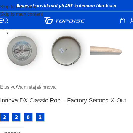
Ilmaiset postikulut yli 49€ kotimaan tilauksiin
Skip to navigation
Skip to main content
Klikkaa suuremmaksi
MYYT
Y
Etusivu
/
Valmistajat
/
Innova
Innova DX Classic Roc – Factory Second X-Out
3
3
0
2