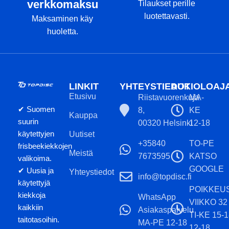
verkkomaksu
Tilaukset perille
luotettavasti.
Maksaminen käy
huoletta.
LINKIT
YHTEYSTIEDOT
AUKIOLOAJ
Etusivu
Riistavuorenkuja
MA-
✔ Suomen
8,
KE
Kauppa
suurin
00320 Helsinki
12-18
käytettyjen
Uutiset
+35840
TO-PE
frisbeekiekkojen
Meistä
7673595
KATSO
valikoima.
GOOGLE
✔ Uusia ja
Yhteystiedot
info@topdisc.fi
käytettyjä
POIKKEU
kiekkoja
WhatsApp
VIIKKO 32
kaikkiin
Asiakaspalvelu
TI-KE 15-
taitotasoihin.
MA-PE 12-18
12-18