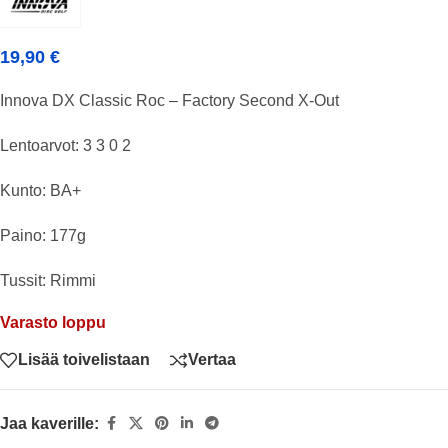
19,90
€
Innova DX Classic Roc – Factory Second X-Out
Lentoarvot: 3 3 0 2
Kunto: BA+
Paino: 177g
Tussit: Rimmi
Varasto loppu
Lisää toivelistaan
Vertaa
Jaa kaverille: