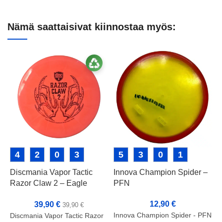
Nämä saattaisivat kiinnostaa myös:
4
2
0
3
5
3
0
1
Discmania Vapor Tactic
Innova Champion Spider –
I
Razor Claw 2 – Eagle
PFN
T
McMahon Signature Series
12,90
€
39,90
€
39,90
€
Innova Champion Spider - PFN
L
Discmania Vapor Tactic Razor