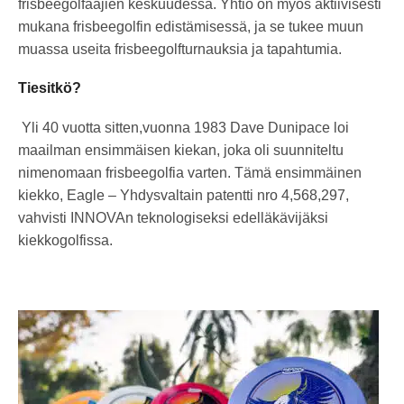
frisbeegolfaajien keskuudessa. Yhtiö on myös aktiivisesti
mukana frisbeegolfin edistämisessä, ja se tukee muun
muassa useita frisbeegolfturnauksia ja tapahtumia.
Tiesitkö?
Yli 40 vuotta sitten,vuonna 1983 Dave Dunipace loi
maailman ensimmäisen kiekan, joka oli suunniteltu
nimenomaan frisbeegolfia varten. Tämä ensimmäinen
kiekko, Eagle – Yhdysvaltain patentti nro 4,568,297,
vahvisti INNOVAn teknologiseksi edelläkävijäksi
kiekkogolfissa.