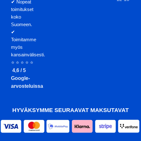
✔ Nopeat
toimitukset
koko
Suomeen.
✔
Toimitamme
myös
kansainvälisesti.
⭐ ⭐ ⭐ ⭐ ⭐
4,6 / 5
Google-
arvosteluissa
HYVÄKSYMME SEURAAVAT MAKSUTAVAT