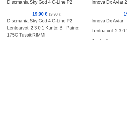
Discmania Sky God 4 C-Line P2
Innova Dx Aviar
19,90
€
1
19,90
€
Discmania Sky God 4 C-Line P2
Innova Dx Aviar
Lentoarvot: 2 3 0 1 Kunto: B+ Paino:
Lentoarvot: 2 3 0 
175G Tussit:RIMMI
Kunto: A-
Paino: 175g
Tussit:
**Pehmeämpi mu