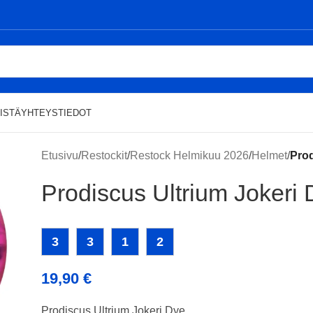
ISTÄ
YHTEYSTIEDOT
Etusivu
/
Restockit
/
Restock Helmikuu 2026
/
Helmet
/
Prod
Prodiscus Ultrium Jokeri
3
3
1
2
19,90
€
Prodiscus Ultrium Jokeri Dye