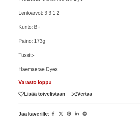
Lentoarvot: 3 3 1 2
Kunto: B+
Paino: 173g
Tussit:-
Haemaerae Dyes
Varasto loppu
Lisää toivelistaan
Vertaa
Jaa kaverille: