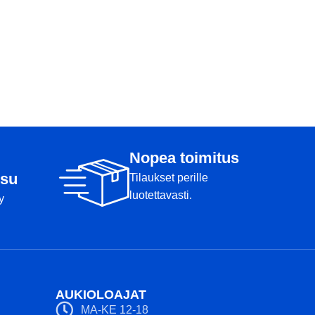
Nopea toimitus
su
Tilaukset perille
luotettavasti.
y
AUKIOLOAJAT
MA-KE 12-18