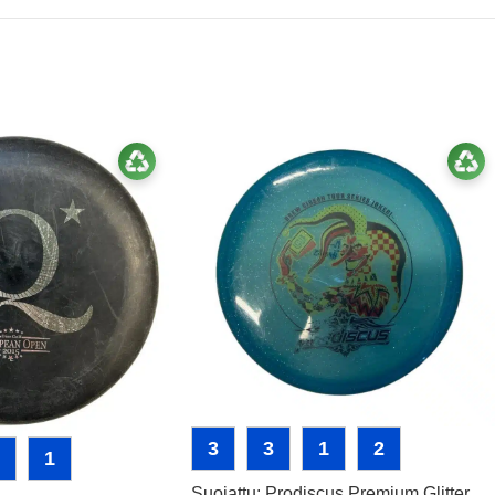
3
3
1
2
1
Suojattu: Prodiscus Premium Glitter