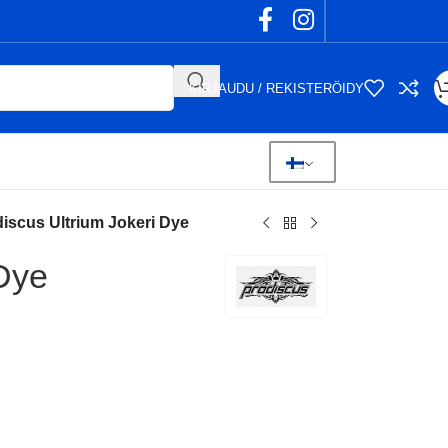
KIRJAUDU / REKISTERÖIDY
iscus Ultrium Jokeri Dye
 Dye