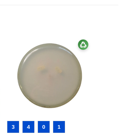
3
4
0
1
9
4
0