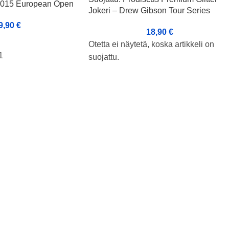
 2015 European Open
Jokeri – Drew Gibson Tour Series
9,90
€
18,90
€
Otetta ei näytetä, koska artikkeli on
1
suojattu.
oviseos