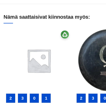
Nämä saattaisivat kiinnostaa myös:
2
3
0
1
2
3
0