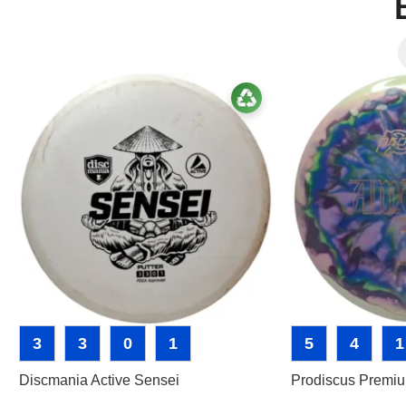
3
3
0
1
5
4
1
Discmania Active Sensei
Prodiscus Premi