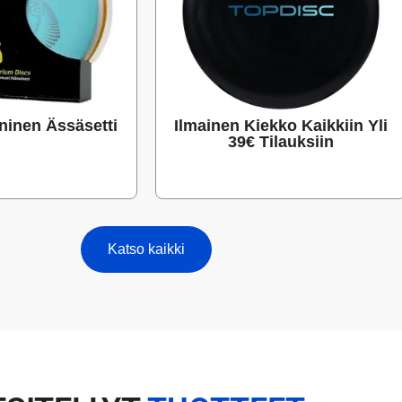
inen Ässäsetti
Ilmainen Kiekko Kaikkiin Yli
39€ Tilauksiin
Katso kaikki