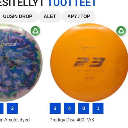
ESITELLYT
TUOTTEET
UUSIN DROP
ALET
APY / TOP
3
3
4
0
1
um Amulet dyed
Prodigy Disc 400 PA3