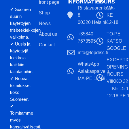
INFORMATION
HOURS
front page
Riistavuorenkuja
MA-
✔ Suomen
Shop
8,
KE
suurin
00320 Helsinki
12-18
käytettyjen
News
frisbeekiekkojen
+35840
TO-PE
About us
valikoima.
7673595
KATSO
✔ Uusia ja
Contact
GOOGLE
käytettyjä
info@topdisc.fi
kiekkoja
EXCEPTI
WhatsApp
kaikkiin
OPENING
Asiakaspalvelu
taitotasoihin.
HOURS
MA-PE 12-18
✔ Nopeat
VIIKKO 32
toimitukset
TI-KE 15-
koko
12-18 PE 
Suomeen.
✔
Toimitamme
myös
kansainvälisesti.