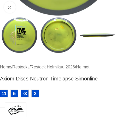
Click to enlarge
Home
/
Restocks
/
Restock Helmikuu 2026
/
Helmet
Axiom Discs Neutron Timelapse Simonline
11
5
-3
2