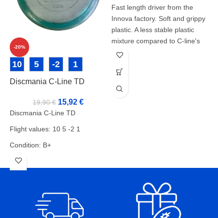
Fast length driver from the
Innova factory. Soft and grippy
plastic. A less stable plastic
mixture compared to C-line's
-20%
DD2.
10
5
-2
1
Flight values:
Discmania C-Line TD
D
Speed 13
Alliance 5
15,92
€
19,90
€
Discmania C-Line TD
Turn -2
D
Flight values: 10 5 -2 1
Feidi 2
F
Condition: B+
C
Weight: 176g
W
Markers: Rimmi
M