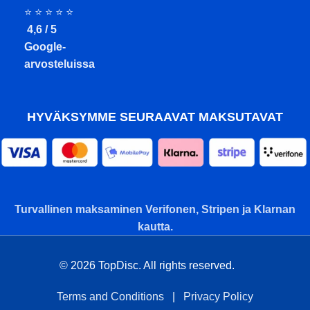
⭐ ⭐ ⭐ ⭐ ⭐
4,6 / 5
Google-
arvosteluissa
HYVÄKSYMME SEURAAVAT MAKSUTAVAT
Turvallinen maksaminen Verifonen, Stripen ja Klarnan
kautta.
© 2026 TopDisc. All rights reserved.
Terms and Conditions
|
Privacy Policy