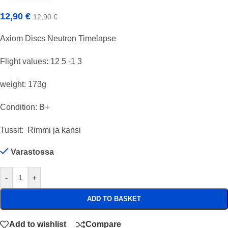
12,90
€
12,90
€
Axiom Discs Neutron Timelapse
Flight values: 12 5 -1 3
weight: 173g
Condition: B+
Tussit: Rimmi ja kansi
Varastossa
-
+
ADD TO BASKET
Add to wishlist
Compare