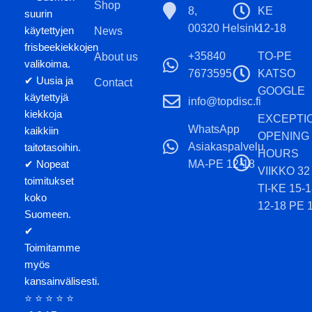
Shop
8,
KE
suurin
00320 Helsinki
12-18
käytettyjen
News
frisbeekiekkojen
+35840
TO-PE
About us
valikoima.
7673595
KATSO
✔ Uusia ja
Contact
GOOGLE
käytettyjä
info@topdisc.fi
kiekkoja
EXCEPTI
WhatsApp
kaikkiin
OPENING
Asiakaspalvelu
taitotasoihin.
HOURS
MA-PE 12-18
✔ Nopeat
VIIKKO 32
toimitukset
TI-KE 15-
koko
12-18 PE 
Suomeen.
✔
Toimitamme
myös
kansainvälisesti.
⭐ ⭐ ⭐ ⭐ ⭐