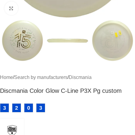
Click to enlarge
Home
/
Search by manufacturers
/
Discmania
Discmania Color Glow C-Line P3X Pg custom
3
2
0
3