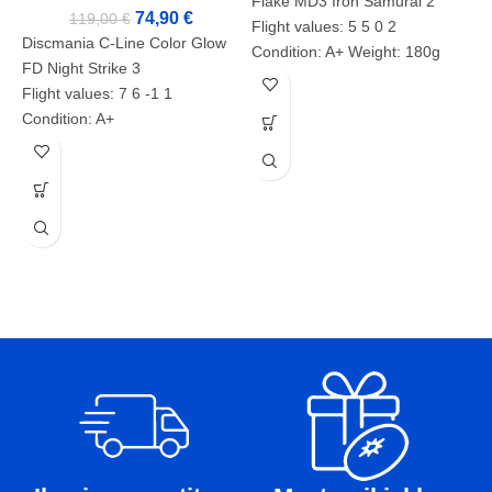
Flake MD3 Iron Samurai 2
74,90
€
119,00
€
Flight values: 5 5 0 2
Discmania C-Line Color Glow
Condition: A+ Weight: 180g
FD Night Strike 3
Markers: Product number:
Flight values: 7 6 -1 1
2066
Condition: A+
D
Weight: 169g
l
Markers:
E
Product number: 2071
S
D
M
M
F
C
W
M