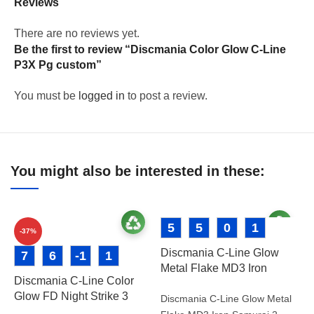
Reviews
There are no reviews yet.
Be the first to review “Discmania Color Glow C-Line
P3X Pg custom”
You must be
logged in
to post a review.
You might also be interested in these:
5
5
0
1
-37%
Discmania C-Line Glow
7
6
-1
1
Metal Flake MD3 Iron
Discmania C-Line Color
Samurai 2
Glow FD Night Strike 3
Discmania C-Line Glow Metal