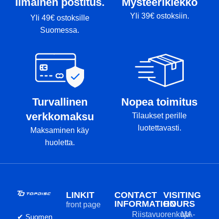
Ilmainen postitus.
Mysteerikiekko
Yli 39€ ostoksiin.
Yli 49€ ostoksille
Suomessa.
Turvallinen
Nopea toimitus
verkkomaksu
Tilaukset perille
luotettavasti.
Maksaminen käy
huoletta.
LINKIT
CONTACT
VISITING
INFORMATION
HOURS
front page
Riistavuorenkuja
MA-
✔ Suomen