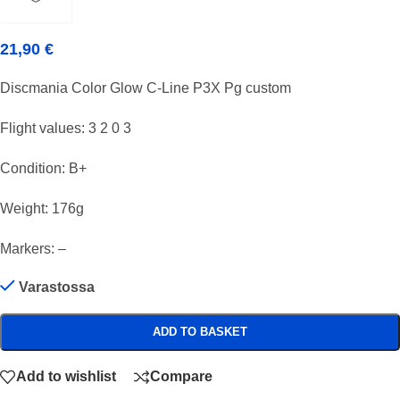
21,90
€
Discmania Color Glow C-Line P3X Pg custom
Flight values: 3 2 0 3
Condition: B+
Weight: 176g
Markers: –
Varastossa
ADD TO BASKET
Add to wishlist
Compare