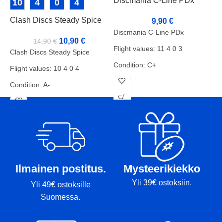
Discmania C-Line PDx
10
4
0
4
Clash Discs Steady Spice
D
9,90
€
Discmania C-Line PDx
10,90
€
14,90
€
Flight values: 11 4 0 3
Clash Discs Steady Spice
D
Condition: C+
Flight values: 10 4 0 4
F
Weight: 167g
Condition: A-
C
Markers: Bottom
Weight: 172g
W
Markers:-
M
Ilmainen postitus.
Mysteerikiekko
Yli 39€ ostoksiin.
Yli 49€ ostoksille
Suomessa.