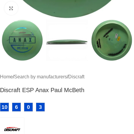
Click to enlarge
Home
/
Search by manufacturers
/
Discraft
Discraft ESP Anax Paul McBeth
10
6
0
3