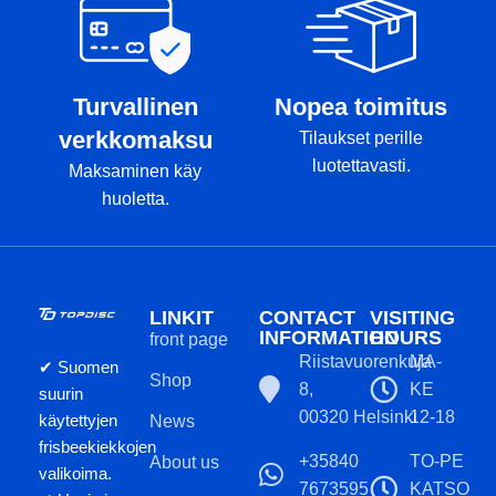
Turvallinen
Nopea toimitus
verkkomaksu
Tilaukset perille
luotettavasti.
Maksaminen käy
huoletta.
LINKIT
CONTACT
VISITING
INFORMATION
HOURS
front page
Riistavuorenkuja
MA-
✔ Suomen
Shop
8,
KE
suurin
00320 Helsinki
12-18
käytettyjen
News
frisbeekiekkojen
+35840
TO-PE
About us
valikoima.
7673595
KATSO