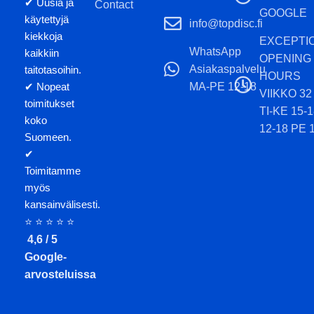
✔ Uusia ja
Contact
GOOGLE
käytettyjä
info@topdisc.fi
kiekkoja
EXCEPTI
WhatsApp
kaikkiin
OPENING
Asiakaspalvelu
taitotasoihin.
HOURS
MA-PE 12-18
✔ Nopeat
VIIKKO 32
toimitukset
TI-KE 15-
koko
12-18 PE 
Suomeen.
✔
Toimitamme
myös
kansainvälisesti.
⭐ ⭐ ⭐ ⭐ ⭐
4,6 / 5
Google-
arvosteluissa