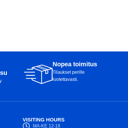
Nopea toimitus
su
Tilaukset perille
luotettavasti.
y
VISITING HOURS
MA-KE 12-18