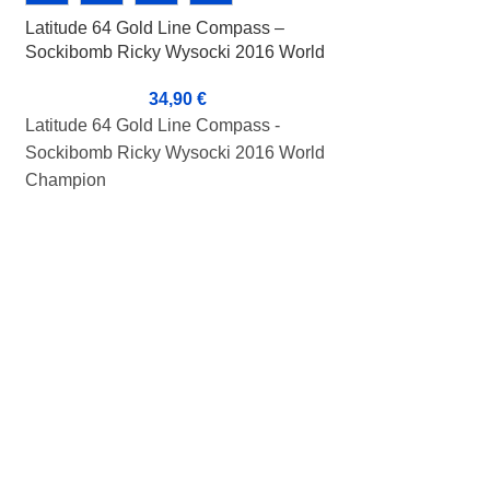
Latitude 64 Gold Line Compass –
Latitude 64 Gold 
Sockibomb Ricky Wysocki 2016 World
1
Champion
34,90
€
Latitude 64 Gold 
Latitude 64 Gold Line Compass -
Flight values: 14 
Sockibomb Ricky Wysocki 2016 World
Condition: A-
Champion
Weight: 174g
Flight values: 5 5 0 1
Markers:-
Condition: B+
Weight: 176g
Markers: Bottom