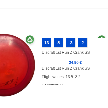
13
5
-3
2
Discraft 1st Run Z Crank SS
24,90
€
Discraft 1st Run Z Crank SS
Flight values: 13 5 -3 2
Condition: B+
Weight: 173g
Markers:-