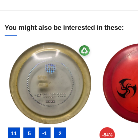
You might also be interested in these:
11
5
-1
2
-54%