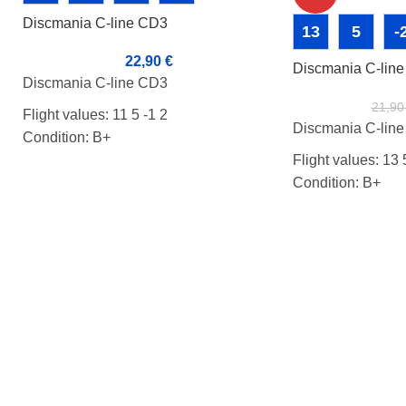
Discmania C-line CD3
13
5
-
22,90
€
Discmania C-lin
Discmania C-line CD3
21,9
Flight values: 11 5 -1 2
Discmania C-lin
Condition: B+
Weight: 175g
Flight values: 13 
Markers:
Condition: B+
Weight: 177g
Markers: Rimmi, 