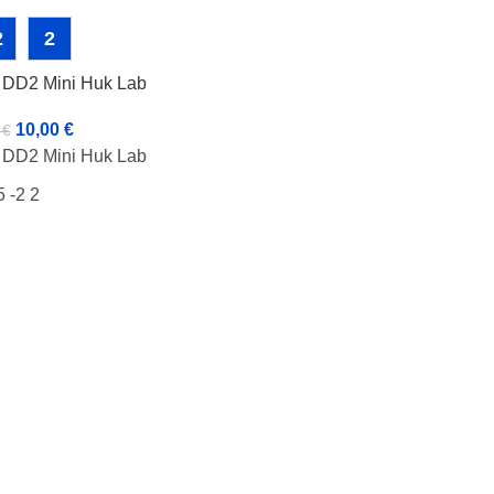
2
2
e DD2 Mini Huk Lab
10,00
€
0
€
e DD2 Mini Huk Lab
5 -2 2
Kansi