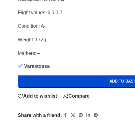
Flight values: 6 5 0 2
Condition: A-
Weight: 172g
Markers: –
Varastossa
ADD TO BAS
Add to wishlist
Compare
Share with a friend: