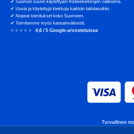
✔ Suomen suurin käytettyjen frisbeekiekkojen valikoima.
✔ Uusia ja käytettyjä kiekkoja kaikkiin taitotasoihin.
✔ Nopeat toimitukset koko Suomeen.
✔ Toimitamme myös kansainvälisesti.
⭐ ⭐ ⭐ ⭐ ⭐
4,6 / 5 Google-arvosteluissa
Turvallinen ma