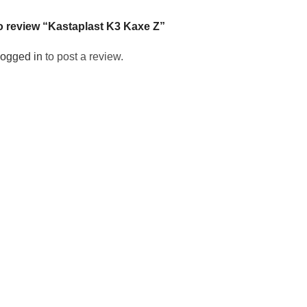
 to review “Kastaplast K3 Kaxe Z”
logged in
to post a review.