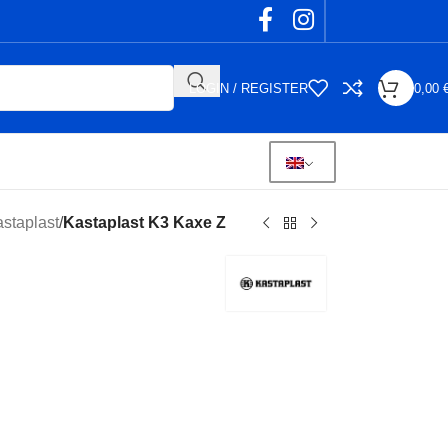
LOGIN / REGISTER
0,00
staplast
/
Kastaplast K3 Kaxe Z