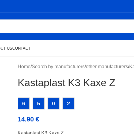
UT US
CONTACT
Home
/
Search by manufacturers
/
other manufacturers
/
Ka
Kastaplast K3 Kaxe Z
6
5
0
2
14,90
€
Kastaplast K3 Kaxe Z