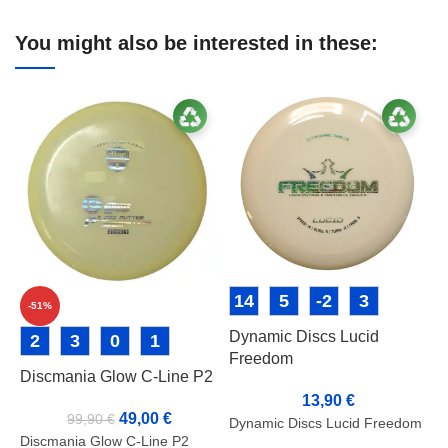
You might also be interested in these:
14
5
-2
3
-51%
Dynamic Discs Lucid
P
2
3
0
1
Freedom
Discmania Glow C-Line P2
13,90
€
P
49,00
€
99,90
€
Dynamic Discs Lucid Freedom
F
Discmania Glow C-Line P2