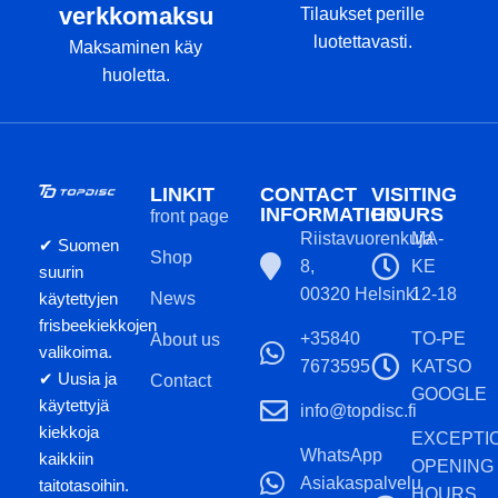
verkkomaksu
Tilaukset perille
luotettavasti.
Maksaminen käy
huoletta.
LINKIT
CONTACT
VISITING
INFORMATION
HOURS
front page
Riistavuorenkuja
MA-
✔ Suomen
Shop
8,
KE
suurin
00320 Helsinki
12-18
käytettyjen
News
frisbeekiekkojen
+35840
TO-PE
About us
valikoima.
7673595
KATSO
✔ Uusia ja
Contact
GOOGLE
käytettyjä
info@topdisc.fi
kiekkoja
EXCEPTI
WhatsApp
kaikkiin
OPENING
Asiakaspalvelu
taitotasoihin.
HOURS