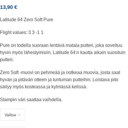
13,90
€
Latitude 64 Zero Soft Pure
Flight values: 3 3 -1 1
Pure on todella suoraan lentävä matala putteri, joka soveltuu
hyvin myös lähestymisiin. Latitude 64:n kautta aikain suosituin
putteri.
Zero Soft -muovi on pehmeää ja notkeaa muovia, josta saat
hyvän ja pitävän otteen ja tuntuman putteihin. Loistava pito
säilyy myös kosteassa ja kylmässä kelissä.
Stampin väri saattaa vaihdella.