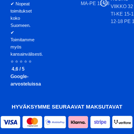
MA-PE 12-18
✔ Nopeat
VIIKKO 32
toimitukset
TI-KE 15-
koko
12-18 PE 
Suomeen.
✔
Toimitamme
myös
kansainvälisesti.
⭐ ⭐ ⭐ ⭐ ⭐
4,6 / 5
Google-
arvosteluissa
HYVÄKSYMME SEURAAVAT MAKSUTAVAT