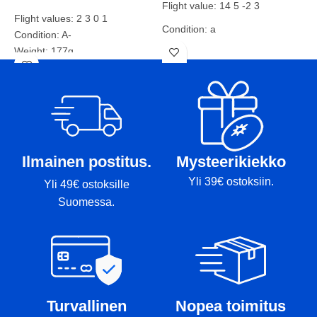
Flight value: 14 5 -2 3
W
Flight values: 2 3 0 1
Condition: a
Condition: A-
C
Weight: 177g
Weight: 166g
Markers:
Indian ink:
Ilmainen postitus.
Mysteerikiekko
Yli 39€ ostoksiin.
Yli 49€ ostoksille
Suomessa.
Turvallinen
Nopea toimitus