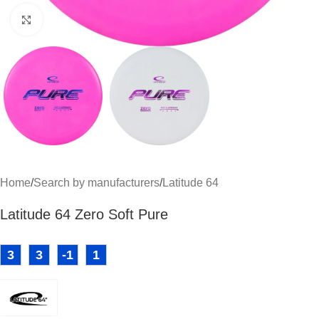
Click to enlarge
Home
/
Search by manufacturers
/
Latitude 64
Latitude 64 Zero Soft Pure
3
3
-1
1