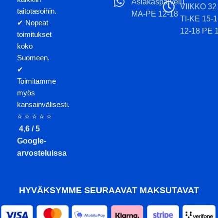
Asiakaspalvelu
VIIKKO 32
taitotasoihin.
MA-PE 12-18
TI-KE 15-
✔ Nopeat
12-18 PE 
toimitukset
koko
Suomeen.
✔
Toimitamme
myös
kansainvälisesti.
⭐ ⭐ ⭐ ⭐ ⭐
4,6 / 5
Google-
arvosteluissa
HYVÄKSYMME SEURAAVAT MAKSUTAVAT