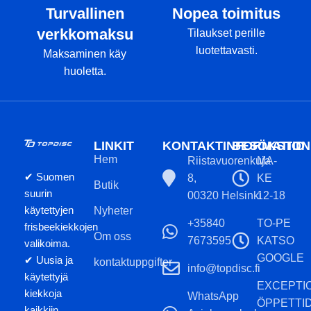
Turvallinen
Nopea toimitus
verkkomaksu
Tilaukset perille
luotettavasti.
Maksaminen käy
huoletta.
LINKIT
KONTAKTINFORMATION
BESÖKSTID
Hem
Riistavuorenkuja
MA-
✔ Suomen
8,
KE
Butik
suurin
00320 Helsinki
12-18
käytettyjen
Nyheter
+35840
TO-PE
frisbeekiekkojen
Om oss
7673595
KATSO
valikoima.
GOOGLE
✔ Uusia ja
kontaktuppgifter
info@topdisc.fi
käytettyjä
EXCEPTI
kiekkoja
WhatsApp
ÖPPETTI
kaikkiin