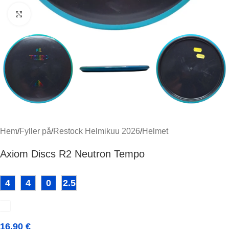
Klicka för att förstora
Hem
/
Fyller på
/
Restock Helmikuu 2026
/
Helmet
Axiom Discs R2 Neutron Tempo
4
4
0
2.5
16,90
€