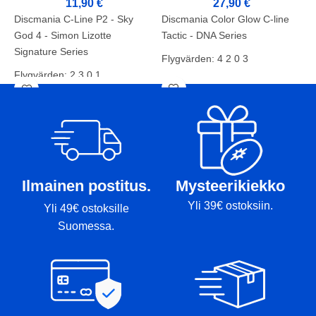
27,90
€
11,90
€
Discmania Color Glow C-line
F
Discmania C-Line P2 - Sky
Tactic - DNA Series
S
God 4 - Simon Lizotte
V
Signature Series
Flygvärden: 4 2 0 3
M
Flygvärden: 2 3 0 1
Skick: BA+
Skick: B
Vikt: 177g
Vikt: 174g
Markörer:-
Markörer: Omslag
Ilmainen postitus.
Mysteerikiekko
Yli 39€ ostoksiin.
Yli 49€ ostoksille
Suomessa.