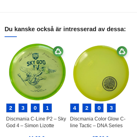
Du kanske också är intresserad av dessa:
2
3
0
1
4
2
0
3
Discmania C-Line P2 – Sky
Discmania Color Glow C-
I
God 4 – Simon Lizotte
line Tactic – DNA Series
T
Signature Series