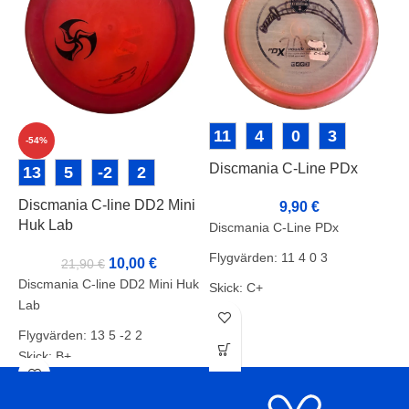
11
4
0
3
-54%
Discmania C-Line PDx
D
13
5
-2
2
l
Discmania C-line DD2 Mini
9,90
€
Huk Lab
Discmania C-Line PDx
F
S
Flygvärden: 11 4 0 3
10,00
€
21,90
€
V
Discmania C-line DD2 Mini Huk
Skick: C+
M
Lab
Vikt: 167g
Flygvärden: 13 5 -2 2
Markörer: Nederst
Skick: B+
Vikt: 177g
Markörer: Rimmi, Kansi