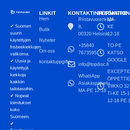
LINKIT
KONTAKTINFORMATION
BESÖKSTID
Hem
Riistavuorenkuja
MA-
✔ Suomen
8,
KE
Butik
suurin
00320 Helsinki
12-18
käytettyjen
Nyheter
+35840
TO-PE
frisbeekiekkojen
Om oss
7673595
KATSO
valikoima.
GOOGLE
✔ Uusia ja
kontaktuppgifter
info@topdisc.fi
käytettyjä
EXCEPTI
kiekkoja
WhatsApp
ÖPPETTI
kaikkiin
Asiakaspalvelu
VIIKKO 32
taitotasoihin.
MA-PE 12-18
TI-KE 15-
✔ Nopeat
12-18 PE 
toimitukset
koko
Suomeen.
✔