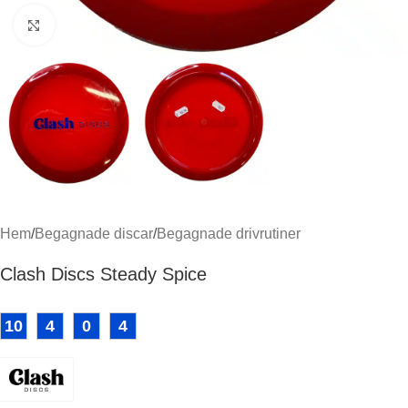
Klicka för att förstora
Hem
/
Begagnade discar
/
Begagnade drivrutiner
Clash Discs Steady Spice
10
4
0
4