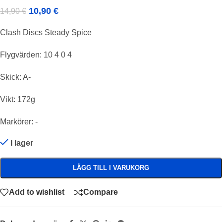
10,90
€
14,90
€
Clash Discs Steady Spice
Flygvärden: 10 4 0 4
Skick: A-
Vikt: 172g
Markörer: -
I lager
LÄGG TILL I VARUKORG
Add to wishlist
Compare