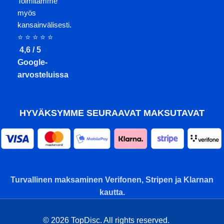
Toimitamme
myös
kansainvälisesti.
⭐ ⭐ ⭐ ⭐ ⭐
4,6 / 5
Google-
arvosteluissa
HYVÄKSYMME SEURAAVAT MAKSUTAVAT
Turvallinen maksaminen Verifonen, Stripen ja Klarnan
kautta.
© 2026 TopDisc. All rights reserved.