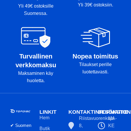
Yli 39€ ostoksiin.
Yli 49€ ostoksille
Suomessa.
Turvallinen
Nopea toimitus
verkkomaksu
Tilaukset perille
luotettavasti.
Maksaminen käy
huoletta.
LINKIT
KONTAKTINFORMATION
BESÖKSTID
Hem
Riistavuorenkuja
MA-
✔ Suomen
8,
KE
Butik