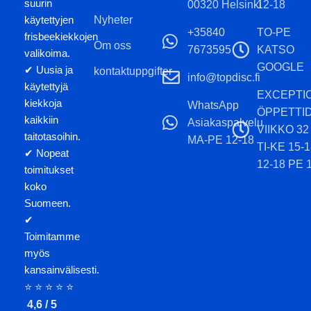
suurin
00320 Helsinki
12-18
käytettyjen
Nyheter
+35840
TO-PE
frisbeekiekkojen
Om oss
7673595
KATSO
valikoima.
GOOGLE
✔ Uusia ja
kontaktuppgifter
info@topdisc.fi
käytettyjä
EXCEPTI
kiekkoja
WhatsApp
ÖPPETTI
kaikkiin
Asiakaspalvelu
VIIKKO 32
taitotasoihin.
MA-PE 12-18
TI-KE 15-
✔ Nopeat
12-18 PE 
toimitukset
koko
Suomeen.
✔
Toimitamme
myös
kansainvälisesti.
⭐ ⭐ ⭐ ⭐ ⭐
4,6 / 5