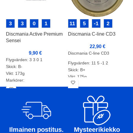
3
3
0
1
11
5
-1
2
Discmania Active Premium
Discmania C-line CD3
D
Sensei
22,90
€
9,90
€
Discmania C-line CD3
D
Flygvärden: 3 3 0 1
Flygvärden: 11 5 -1 2
F
Skick: B-
Skick: B+
S
Vikt: 173g
Vikt: 175g
V
Markörer:
Markörer:
M
Ilmainen postitus.
Mysteerikiekko