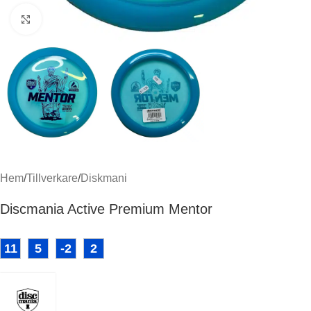
Klicka för att förstora
Hem
/
Tillverkare
/
Diskmani
Discmania Active Premium Mentor
11
5
-2
2