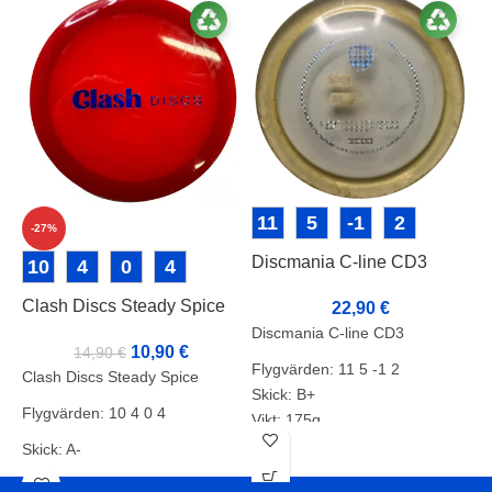
11
5
-1
2
-27%
Discmania C-line CD3
D
10
4
0
4
Clash Discs Steady Spice
22,90
€
Discmania C-line CD3
D
10,90
€
14,90
€
Flygvärden: 11 5 -1 2
F
Clash Discs Steady Spice
Skick: B+
S
Flygvärden: 10 4 0 4
Vikt: 175g
V
Markörer:
M
Skick: A-
Vikt: 172g