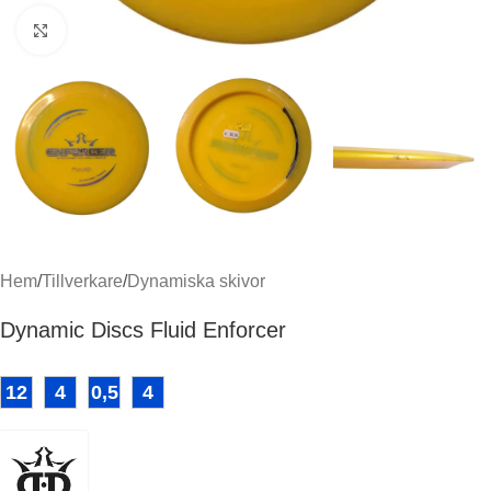
Klicka för att förstora
Hem
/
Tillverkare
/
Dynamiska skivor
Dynamic Discs Fluid Enforcer
12
4
0,5
4