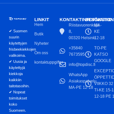
LINKIT
KONTAKTINFORMATION
BESÖKSTID
Hem
Riistavuorenkuja
MA-
✔ Suomen
8,
KE
Butik
suurin
00320 Helsinki
12-18
käytettyjen
Nyheter
+35840
TO-PE
frisbeekiekkojen
Om oss
7673595
KATSO
valikoima.
GOOGLE
✔ Uusia ja
kontaktuppgifter
info@topdisc.fi
käytettyjä
EXCEPTI
kiekkoja
WhatsApp
ÖPPETTI
kaikkiin
Asiakaspalvelu
VIIKKO 32
taitotasoihin.
MA-PE 12-18
TI-KE 15-
✔ Nopeat
12-18 PE 
toimitukset
koko
Suomeen.