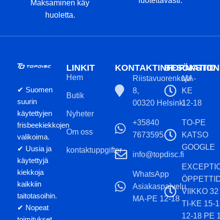
luotettavasti.
Maksaminen käy
huoletta.
LINKIT
KONTAKTINFORMATION
BESÖKSTID
Hem
Riistavuorenkuja
MA-
✔ Suomen
8,
KE
Butik
suurin
00320 Helsinki
12-18
käytettyjen
Nyheter
+35840
TO-PE
frisbeekiekkojen
Om oss
7673595
KATSO
valikoima.
GOOGLE
✔ Uusia ja
kontaktuppgifter
info@topdisc.fi
käytettyjä
EXCEPTI
kiekkoja
WhatsApp
ÖPPETTI
kaikkiin
Asiakaspalvelu
VIIKKO 32
taitotasoihin.
MA-PE 12-18
TI-KE 15-
✔ Nopeat
12-18 PE 
toimitukset