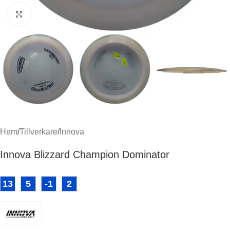
Klicka för att förstora
Hem
/
Tillverkare
/
Innova
Innova Blizzard Champion Dominator
13
5
-1
2