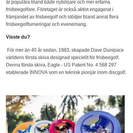
är populära bland både nybörjare och mer erfarna
frisbeegolfare. Företaget är också aktivt engagerat i
främjandet av frisbeegolf och stödjer bland annat flera
frisbeegolfturneringar och evenemang.
Visste du?
För mer än 40 år sedan, 1983, skapade Dave Dunipace
världens första skiva designad speciellt för frisbeegolf.
Denna första skiva, Eagle - US Patent No. 4 568 297
etablerade INNOVA som en teknisk pionjär inom discgolf.