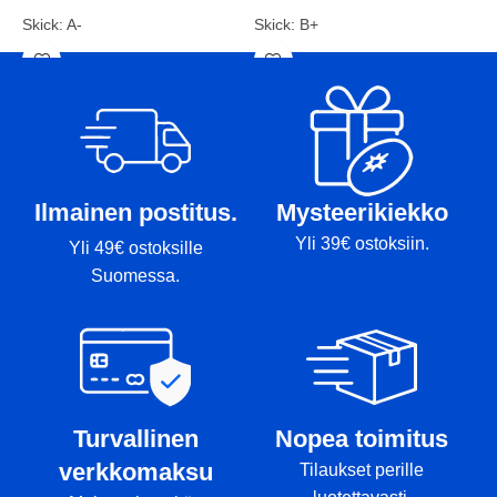
Skick: A-
Skick: B+
Vikt: 172g
Vikt: 176g
Markörer:-
Markörer: Rimmi
Ilmainen postitus.
Mysteerikiekko
Yli 39€ ostoksiin.
Yli 49€ ostoksille
Suomessa.
Turvallinen
Nopea toimitus
verkkomaksu
Tilaukset perille