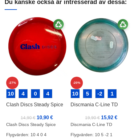
Du kanske också är intresserad av dessa:
-27%
-20%
D
10
4
0
4
10
5
-2
1
l
Clash Discs Steady Spice
Discmania C-Line TD
F
10,90
€
15,92
€
14,90
€
19,90
€
S
Clash Discs Steady Spice
Discmania C-Line TD
V
M
Flygvärden: 10 4 0 4
Flygvärden: 10 5 -2 1