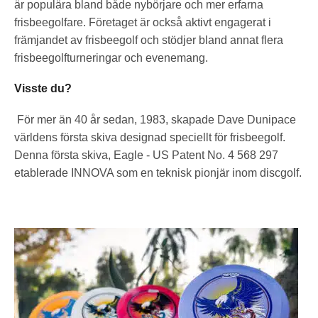
är populära bland både nybörjare och mer erfarna
frisbeegolfare. Företaget är också aktivt engagerat i
främjandet av frisbeegolf och stödjer bland annat flera
frisbeegolfturneringar och evenemang.
Visste du?
För mer än 40 år sedan, 1983, skapade Dave Dunipace
världens första skiva designad speciellt för frisbeegolf.
Denna första skiva, Eagle - US Patent No. 4 568 297
etablerade INNOVA som en teknisk pionjär inom discgolf.