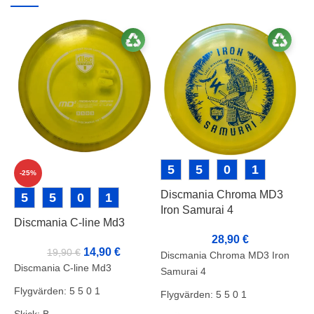
5
5
0
1
-25%
Discmania Chroma MD3
5
5
0
1
Iron Samurai 4
Discmania C-line Md3
D
28,90
€
14,90
€
19,90
€
Discmania Chroma MD3 Iron
Discmania C-line Md3
D
Samurai 4
Flygvärden: 5 5 0 1
F
Flygvärden: 5 5 0 1
Skick: B
S