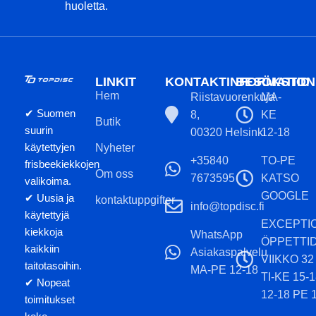
huoletta.
LINKIT
KONTAKTINFORMATION
BESÖKSTID
Hem
Riistavuorenkuja
MA-
✔ Suomen
8,
KE
Butik
suurin
00320 Helsinki
12-18
käytettyjen
Nyheter
+35840
TO-PE
frisbeekiekkojen
Om oss
7673595
KATSO
valikoima.
GOOGLE
✔ Uusia ja
kontaktuppgifter
info@topdisc.fi
käytettyjä
EXCEPTI
kiekkoja
WhatsApp
ÖPPETTI
kaikkiin
Asiakaspalvelu
VIIKKO 32
taitotasoihin.
MA-PE 12-18
TI-KE 15-
✔ Nopeat
12-18 PE 
toimitukset