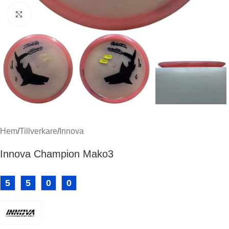
Klicka för att förstora
Hem
/
Tillverkare
/
Innova
Innova Champion Mako3
5
5
0
0