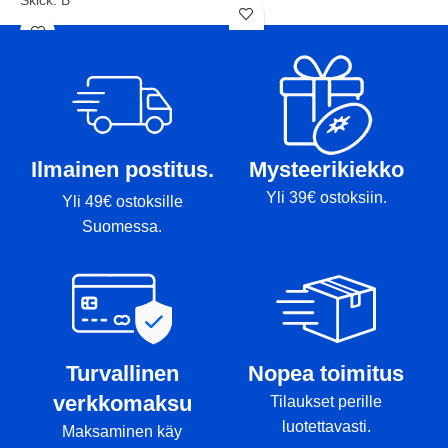
Skick: A
Vikt: 177g
V
Vikt: 178g
Markörer: rimmi
M
Markörer:
Ilmainen postitus.
Mysteerikiekko
Yli 39€ ostoksiin.
Yli 49€ ostoksille
Suomessa.
Turvallinen
Nopea toimitus
verkkomaksu
Tilaukset perille
luotettavasti.
Maksaminen käy