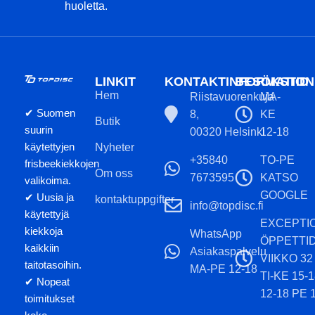
huoletta.
LINKIT
KONTAKTINFORMATION
BESÖKSTID
Hem
Riistavuorenkuja
MA-
✔ Suomen
8,
KE
Butik
suurin
00320 Helsinki
12-18
käytettyjen
Nyheter
+35840
TO-PE
frisbeekiekkojen
Om oss
7673595
KATSO
valikoima.
GOOGLE
✔ Uusia ja
kontaktuppgifter
info@topdisc.fi
käytettyjä
EXCEPTI
kiekkoja
WhatsApp
ÖPPETTI
kaikkiin
Asiakaspalvelu
VIIKKO 32
taitotasoihin.
MA-PE 12-18
TI-KE 15-
✔ Nopeat
12-18 PE 
toimitukset