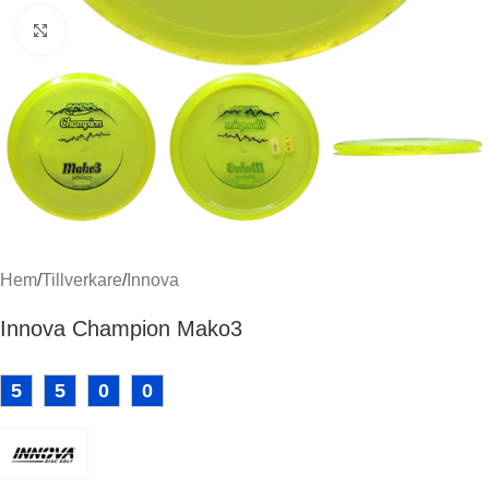
Klicka för att förstora
Hem
/
Tillverkare
/
Innova
Innova Champion Mako3
5
5
0
0