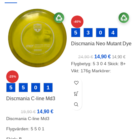
-40%
5
3
0
4
Discmania Neo Mutant Dye
14,90
€
24,90
€
14,90
€
Flygbetyg: 5 3 0 4 Skick: B+
Vikt: 176g Markörer:
-25%
P
5
5
0
1
F
Discmania C-line Md3
14,90
€
19,90
€
F
Discmania C-line Md3
Flygvärden: 5 5 0 1
Skick: B