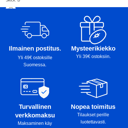
Vikt: 177g
Markörer: rimmi
Ilmainen postitus.
Mysteerikiekko
Yli 39€ ostoksiin.
Yli 49€ ostoksille
Suomessa.
Turvallinen
Nopea toimitus
verkkomaksu
Tilaukset perille
luotettavasti.
Maksaminen käy