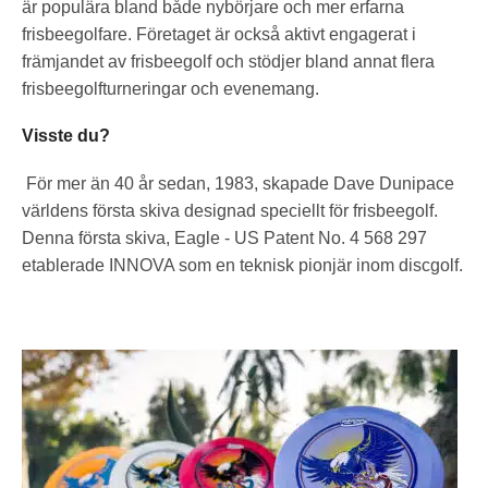
är populära bland både nybörjare och mer erfarna
frisbeegolfare. Företaget är också aktivt engagerat i
främjandet av frisbeegolf och stödjer bland annat flera
frisbeegolfturneringar och evenemang.
Visste du?
För mer än 40 år sedan, 1983, skapade Dave Dunipace
världens första skiva designad speciellt för frisbeegolf.
Denna första skiva, Eagle - US Patent No. 4 568 297
etablerade INNOVA som en teknisk pionjär inom discgolf.