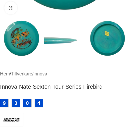
Klicka för att förstora
Hem
/
Tillverkare
/
Innova
Innova Nate Sexton Tour Series Firebird
9
3
0
4