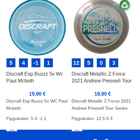
5
4
-1
1
12
5
0
3
Discraft Esp Buzzz 5x Wc
Discraft Metallic Z Force
D
Paul Mcbeth
2021 Andrew Presnell Tour
P
Series
19,90
€
18,90
€
Discraft Esp Buzzz 5x WC Paul
D
Discraft Metallic Z Force 2021
Mcbeth
M
Andrew Presnell Tour Series
Flygvärden: 5 4 -1 1
F
Flygvärden: 12 5 0 3
Vikt: 177-180g
S
Skick: A-
V
Vikt: 173-174g