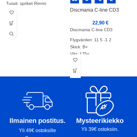
Tussit: spöket Rimmi
Discmania C-line CD3
D
W
22,90
€
Discmania C-line CD3
D
Flygvärden: 11 5 -1 2
S
Skick: B+
F
Vikt: 175g
Markörer:
S
V
M
Ilmainen postitus.
Mysteerikiekko
Yli 39€ ostoksiin.
Yli 49€ ostoksille