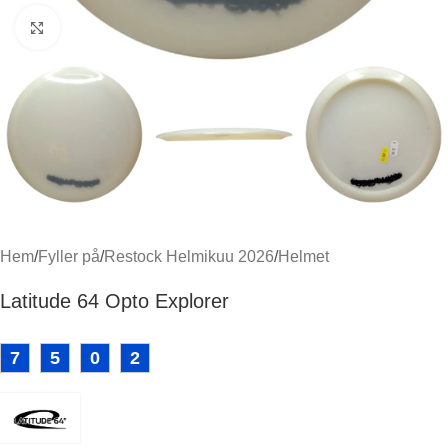
Klicka för att förstora
Hem
/
Fyller på
/
Restock Helmikuu 2026
/
Helmet
Latitude 64 Opto Explorer
7
5
0
2