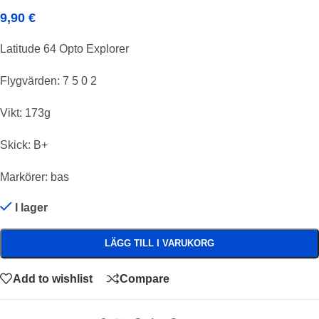
9,90
€
Latitude 64 Opto Explorer
Flygvärden: 7 5 0 2
Vikt: 173g
Skick: B+
Markörer: bas
I lager
LÄGG TILL I VARUKORG
Add to wishlist
Compare