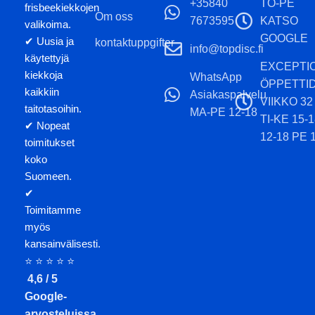
+35840
TO-PE
frisbeekiekkojen
Om oss
7673595
KATSO
valikoima.
GOOGLE
✔ Uusia ja
kontaktuppgifter
info@topdisc.fi
käytettyjä
EXCEPTI
kiekkoja
WhatsApp
ÖPPETTI
kaikkiin
Asiakaspalvelu
VIIKKO 32
taitotasoihin.
MA-PE 12-18
TI-KE 15-
✔ Nopeat
12-18 PE 
toimitukset
koko
Suomeen.
✔
Toimitamme
myös
kansainvälisesti.
⭐ ⭐ ⭐ ⭐ ⭐
4,6 / 5
Google-
arvosteluissa