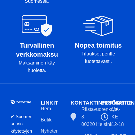
Suomessa.
Turvallinen
Nopea toimitus
verkkomaksu
Tilaukset perille
luotettavasti.
Maksaminen käy
huoletta.
LINKIT
KONTAKTINFORMATION
BESÖKSTID
Hem
Riistavuorenkuja
MA-
✔ Suomen
8,
KE
Butik
suurin
00320 Helsinki
12-18
käytettyjen
Nyheter