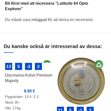
Bli först med att recensera ”Latitude 64 Opto
Explorer”
Du måste vara
inloggad
för att skriva en recension.
Du kanske också är intresserad av dessa:
13
5
-2
2
Discmania Active Premium
Majesty
8,90
€
Flygvärden: 13 5 -2 2
Skick: B+
Vikt: 174g
11
5
-1
2