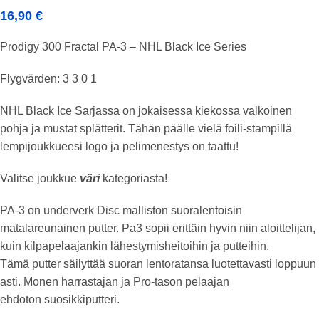
16,90
€
Prodigy 300 Fractal PA-3 – NHL Black Ice Series
Flygvärden: 3 3 0 1
NHL Black Ice Sarjassa on jokaisessa kiekossa valkoinen
pohja ja mustat splätterit. Tähän päälle vielä foili-stampillä
lempijoukkueesi logo ja pelimenestys on taattu!
Valitse joukkue
väri
kategoriasta!
PA-3 on
underverk
Disc malliston suoralentoisin
matalareunainen
putter
. Pa3 sopii erittäin hyvin niin aloittelijan,
kuin kilpapelaajankin
lähestymisheitoihin
ja putteihin.
Tämä
putter
säilyttää suoran lentoratansa luotettavasti loppuun
asti. Monen harrastajan ja Pro-tason pelaajan
ehdoton
suosikkiputteri
.