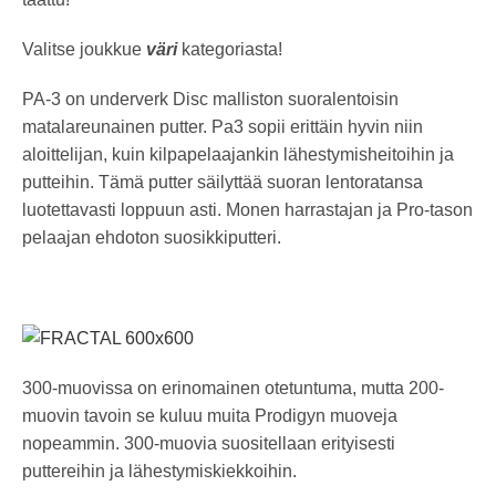
Valitse joukkue
väri
kategoriasta!
PA-3 on
underverk
Disc malliston suoralentoisin
matalareunainen
putter
. Pa3 sopii erittäin hyvin niin
aloittelijan, kuin kilpapelaajankin
lähestymisheitoihin
ja
putteihin. Tämä
putter
säilyttää suoran lentoratansa
luotettavasti loppuun asti. Monen harrastajan ja Pro-tason
pelaajan ehdoton
suosikkiputteri
.
300-muovissa on erinomainen otetuntuma, mutta 200-
muovin tavoin se kuluu muita Prodigyn muoveja
nopeammin. 300-muovia suositellaan erityisesti
puttereihin ja lähestymiskiekkoihin.