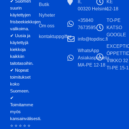
✔ Suomen
8,
KE
Butik
Tillverkad i Italien erbjuder
suurin
00320 Helsinki
12-18
plasten förstklassigt grepp,
käytettyjen
Nyheter
utmärkt flygprestanda och
+35840
TO-PE
frisbeekiekkojen
förstklassig hållbarhet. Metal
Om oss
7673595
KATSO
valikoima.
Flake-effekten lägger till små
GOOGLE
✔ Uusia ja
kontaktuppgifter
metallbitar till plasten, vilket ger
info@topdisc.fi
käytettyjä
en elegant gnistra till skivan.
EXCEPTI
kiekkoja
WhatsApp
ÖPPETTI
Observera att nyansen på
kaikkiin
Asiakaspalvelu
skivan och färgen på stämpeln
VIIKKO 32
taitotasoihin.
MA-PE 12-18
kan skilja sig från
TI-PE 15-1
✔ Nopeat
produktbilden.
toimitukset
koko
Suomeen.
✔
Toimitamme
myös
kansainvälisesti.
⭐ ⭐ ⭐ ⭐ ⭐