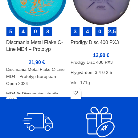
5
4
0
3
3
4
0
2,5
Discmania Metal Flake C-
Prodigy Disc 400 PX3
S
Line MD4 – Prototyp
C
12,90
€
European Open 2024
21,90
€
Prodigy Disc 400 PX3
S
Discmania Metal Flake C-Line
Flygvärden: 3 4 0 2,5
N
MD4 - Prototyp European
Vikt: 171g
Open 2024
F
Skick: B
MD4 är Discmanias stabila
P
men klibbiga midar, som sticker
p
ut särskilt som en lite stabilare
s
version av den populära MD3-
A
skivan. Denna skiva tål ännu
p
hårdare slag och erbjuder en
a
pålitlig toning, vilket gör den till