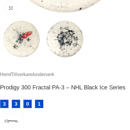
Klicka för att förstora
Hem
/
Tillverkare
/
underverk
Prodigy 300 Fractal PA-3 – NHL Black Ice Series
3
3
0
1