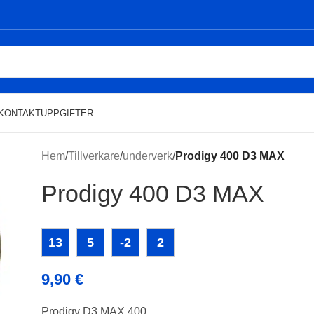
KONTAKTUPPGIFTER
Hem
/
Tillverkare
/
underverk
/
Prodigy 400 D3 MAX
Prodigy 400 D3 MAX
13
5
-2
2
9,90
€
Prodigy D3 MAX 400