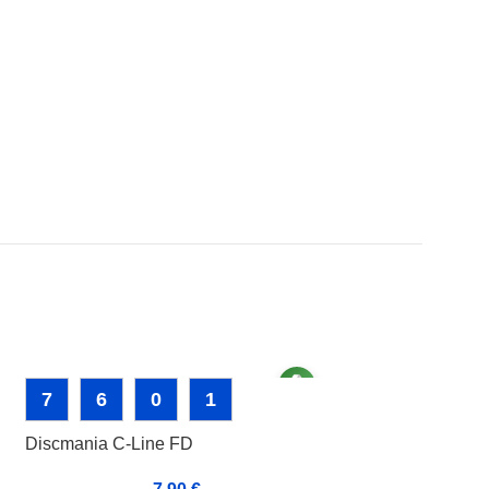
7
6
0
1
Discmania C-Line FD