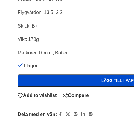
Flygvärden: 13 5 -2 2
Skick: B+
Vikt: 173g
Markörer: Rimmi, Botten
I lager
LÄGG TILL I VA
Add to wishlist
Compare
Dela med en vän: