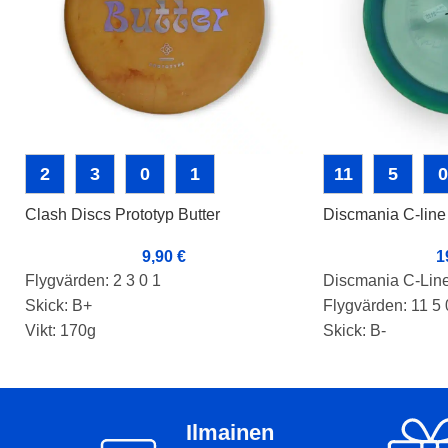
2
3
0
1
11
5
0
Clash Discs Prototyp Butter
Discmania C-lin
9,90
€
1
Flygvärden: 2 3 0 1
Discmania C-Lin
Skick: B+
Flygvärden: 11 5 
Vikt: 170g
Skick: B-
Markörer: Rimmi
Vikt: 176g
Markörer:-
Produktnummer: 
Ilmainen