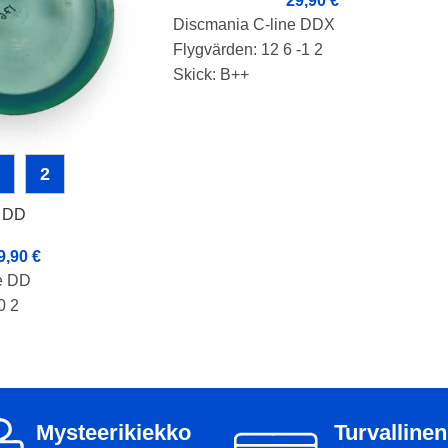
29,90
€
Discmania C-line DDX
Flygvärden: 12 6 -1 2
Skick: B++
Vikt: 172g
Markörer: spökrim
Produktnummer: 2029
2
e DD
9,90
€
e DD
0 2
2135
Mysteerikiekko
Turvallinen