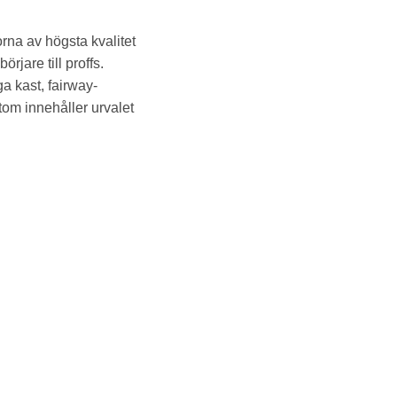
rna av högsta kvalitet
örjare till proffs.
ga kast, fairway-
tom innehåller urvalet