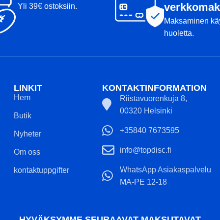
verkkomak
Yli 39€ ostoksiin.
Maksaminen kä
huoletta.
LINKIT
KONTAKTINFORMATION
Hem
Riistavuorenkuja 8,
00320 Helsinki
Butik
+35840 7673595
Nyheter
info@topdisc.fi
Om oss
WhatsApp Asiakaspalvelu
kontaktuppgifter
MA-PE 12-18
HYVÄKSYMME SEURAAVAT MAKSUTAVAT