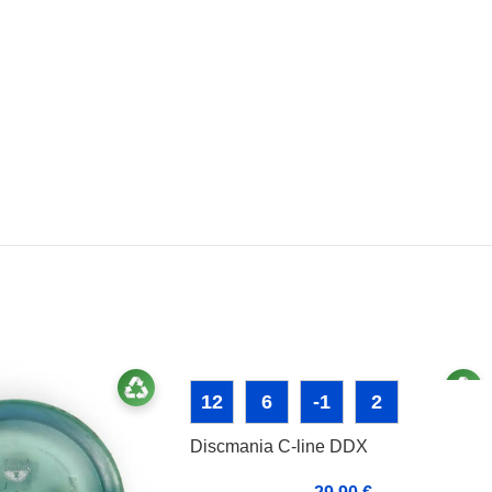
12
6
-1
2
Discmania C-line DDX