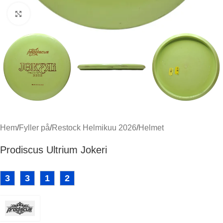
Klicka för att förstora
Hem
/
Fyller på
/
Restock Helmikuu 2026
/
Helmet
Prodiscus Ultrium Jokeri
3
3
1
2