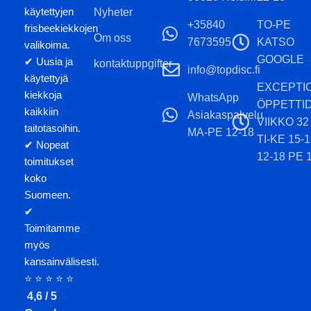
käytettyjen
Nyheter
+35840
TO-PE
frisbeekiekkojen
Om oss
7673595
KATSO
valikoima.
GOOGLE
✔ Uusia ja
kontaktuppgifter
info@topdisc.fi
käytettyjä
EXCEPTI
kiekkoja
WhatsApp
ÖPPETTI
kaikkiin
Asiakaspalvelu
VIIKKO 32
taitotasoihin.
MA-PE 12-18
TI-KE 15-
✔ Nopeat
12-18 PE 
toimitukset
koko
Suomeen.
✔
Toimitamme
myös
kansainvälisesti.
⭐ ⭐ ⭐ ⭐ ⭐
4,6 / 5