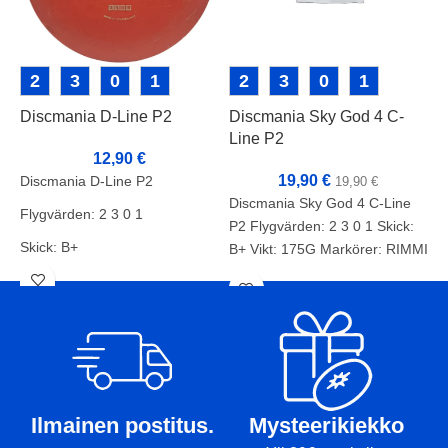
2
3
0
1
2
3
0
1
Discmania D-Line P2
Discmania Sky God 4 C-
I
Line P2
12,90
€
19,90
€
Discmania D-Line P2
I
19,90
€
Discmania Sky God 4 C-Line
Flygvärden: 2 3 0 1
F
P2 Flygvärden: 2 3 0 1 Skick:
Skick: B+
S
B+ Vikt: 175G Markörer: RIMMI
Vikt: 170g
V
Markörer:-
M
Ilmainen postitus.
Mysteerikiekko