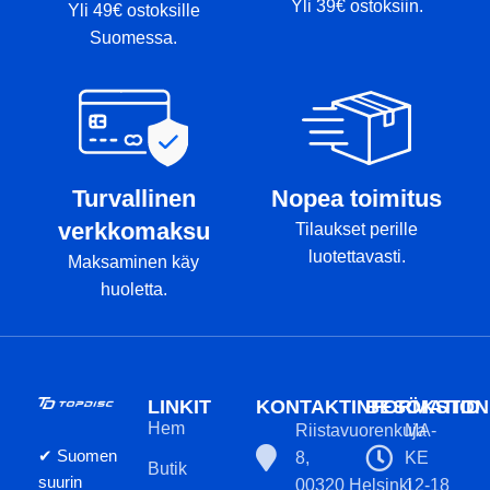
Yli 39€ ostoksiin.
Yli 49€ ostoksille
Suomessa.
Turvallinen
Nopea toimitus
verkkomaksu
Tilaukset perille
luotettavasti.
Maksaminen käy
huoletta.
LINKIT
KONTAKTINFORMATION
BESÖKSTID
Hem
Riistavuorenkuja
MA-
✔ Suomen
8,
KE
Butik
suurin
00320 Helsinki
12-18