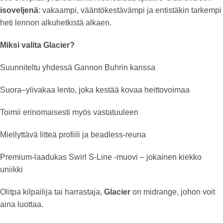
isoveljenä
: vakaampi, vääntökestävämpi ja entistäkin tarkempi
heti lennon alkuhetkistä alkaen.
Miksi valita Glacier?
Suunniteltu yhdessä Gannon Buhrin kanssa
Suora–ylivakaa lento, joka kestää kovaa heittovoimaa
Toimii erinomaisesti myös vastatuuleen
Miellyttävä litteä profiili ja beadless-reuna
Premium-laadukas Swirl S-Line -muovi – jokainen kiekko
uniikki
Olitpa kilpailija tai harrastaja,
Glacier
on midrange, johon voit
aina luottaa.