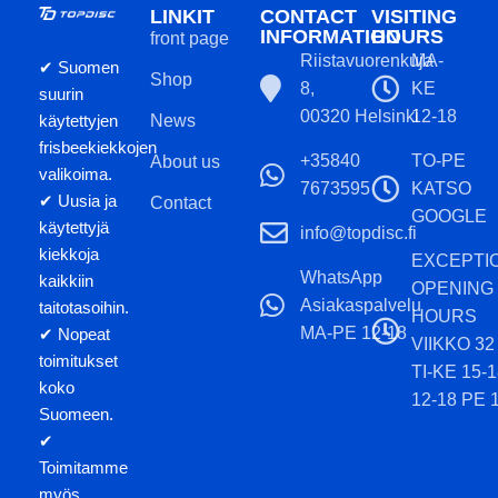
LINKIT
CONTACT
VISITING
INFORMATION
HOURS
front page
Riistavuorenkuja
MA-
✔ Suomen
Shop
8,
KE
suurin
00320 Helsinki
12-18
käytettyjen
News
frisbeekiekkojen
+35840
TO-PE
About us
valikoima.
7673595
KATSO
✔ Uusia ja
Contact
GOOGLE
käytettyjä
info@topdisc.fi
kiekkoja
EXCEPTI
WhatsApp
kaikkiin
OPENING
Asiakaspalvelu
taitotasoihin.
HOURS
MA-PE 12-18
✔ Nopeat
VIIKKO 32
toimitukset
TI-KE 15-
koko
12-18 PE 
Suomeen.
✔
Toimitamme
myös