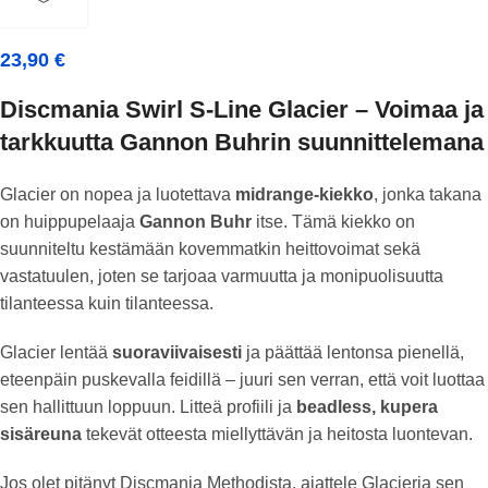
23,90
€
Discmania Swirl S-Line Glacier – Voimaa ja
tarkkuutta Gannon Buhrin suunnittelemana
Glacier on nopea ja luotettava
midrange-kiekko
, jonka takana
on huippupelaaja
Gannon Buhr
itse. Tämä kiekko on
suunniteltu kestämään kovemmatkin heittovoimat sekä
vastatuulen, joten se tarjoaa varmuutta ja monipuolisuutta
tilanteessa kuin tilanteessa.
Glacier lentää
suoraviivaisesti
ja päättää lentonsa pienellä,
eteenpäin puskevalla feidillä – juuri sen verran, että voit luottaa
sen hallittuun loppuun. Litteä profiili ja
beadless, kupera
sisäreuna
tekevät otteesta miellyttävän ja heitosta luontevan.
Jos olet pitänyt Discmania Methodista, ajattele Glacieria sen