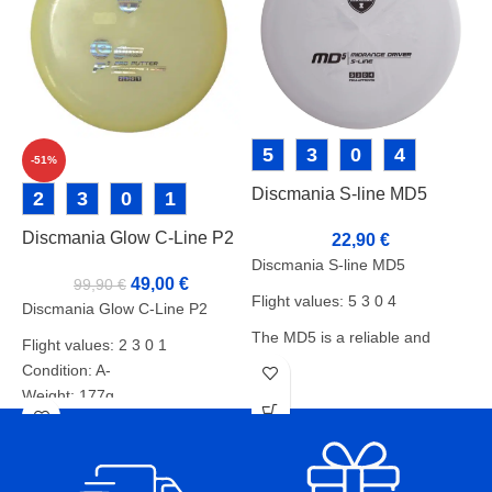
5
3
0
4
-51%
Discmania S-line MD5
K
2
3
0
1
Discmania Glow C-Line P2
22,90
€
Discmania S-line MD5
K
49,00
€
99,90
€
Flight values: 5 3 0 4
P
Discmania Glow C-Line P2
p
The MD5 is a reliable and
Flight values: 2 3 0 1
h
ultra-stable midar from the
Condition: A-
p
Originals series that you can
Weight: 177g
f
always rely on. No matter how
Markers:
T
precise the throw or how
strong the headwind, this puck
T
gets the job done. When your
t