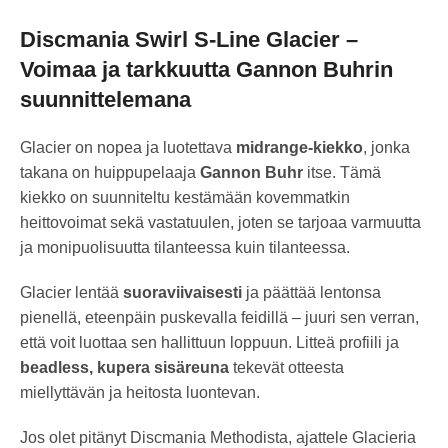
Discmania Swirl S-Line Glacier –
Voimaa ja tarkkuutta Gannon Buhrin
suunnittelemana
Glacier on nopea ja luotettava
midrange-kiekko
, jonka
takana on huippupelaaja
Gannon Buhr
itse. Tämä
kiekko on suunniteltu kestämään kovemmatkin
heittovoimat sekä vastatuulen, joten se tarjoaa varmuutta
ja monipuolisuutta tilanteessa kuin tilanteessa.
Glacier lentää
suoraviivaisesti
ja päättää lentonsa
pienellä, eteenpäin puskevalla feidillä – juuri sen verran,
että voit luottaa sen hallittuun loppuun. Litteä profiili ja
beadless, kupera sisäreuna
tekevät otteesta
miellyttävän ja heitosta luontevan.
Jos olet pitänyt Discmania Methodista, ajattele Glacieria