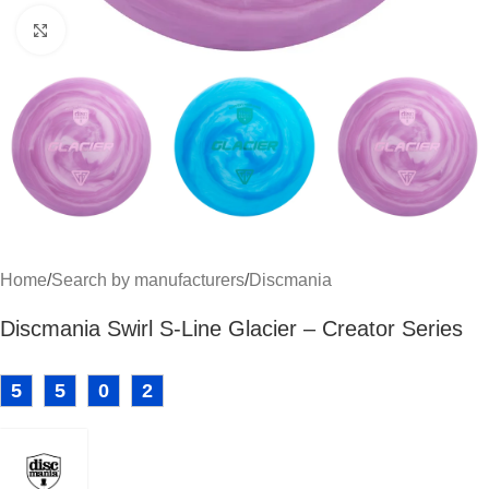
Click to enlarge
Home
/
Search by manufacturers
/
Discmania
Discmania Swirl S-Line Glacier – Creator Series
5
5
0
2