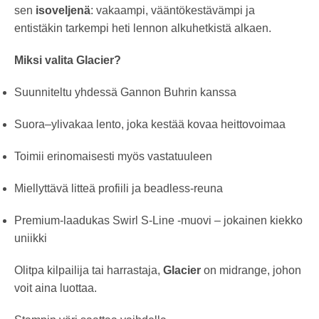
sen
isoveljenä
: vakaampi, vääntökestävämpi ja
entistäkin tarkempi heti lennon alkuhetkistä alkaen.
Miksi valita Glacier?
Suunniteltu yhdessä Gannon Buhrin kanssa
Suora–ylivakaa lento, joka kestää kovaa heittovoimaa
Toimii erinomaisesti myös vastatuuleen
Miellyttävä litteä profiili ja beadless-reuna
Premium-laadukas Swirl S-Line -muovi – jokainen kiekko
uniikki
Olitpa kilpailija tai harrastaja,
Glacier
on midrange, johon
voit aina luottaa.