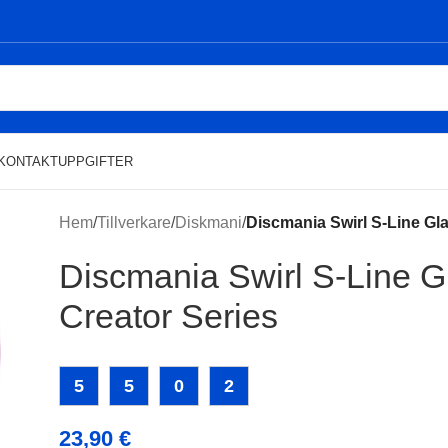
KONTAKTUPPGIFTER
Hem
/
Tillverkare
/
Diskmani
/
Discmania Swirl S-Line Gla
Discmania Swirl S-Line Gl
Creator Series
5
5
0
2
23,90
€