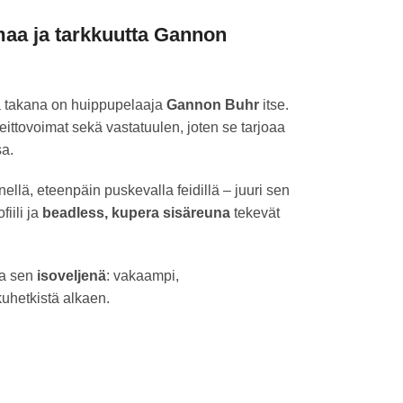
maa ja tarkkuutta Gannon
a takana on huippupelaaja
Gannon Buhr
itse.
ttovoimat sekä vastatuulen, joten se tarjoaa
sa.
ellä, eteenpäin puskevalla feidillä – juuri sen
fiili ja
beadless, kupera sisäreuna
tekevät
ia sen
isoveljenä
: vakaampi,
kuhetkistä alkaen.