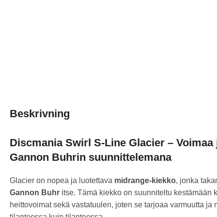
Beskrivning
Discmania Swirl S-Line Glacier – Voimaa 
Gannon Buhrin suunnittelemana
Glacier on nopea ja luotettava
midrange-kiekko
, jonka tak
Gannon Buhr
itse. Tämä kiekko on suunniteltu kestämään
heittovoimat sekä vastatuulen, joten se tarjoaa varmuutta ja
tilanteessa kuin tilanteessa.