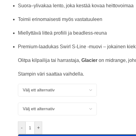
Suora–ylivakaa lento, joka kestää kovaa heittovoimaa
Toimii erinomaisesti myös vastatuuleen
Miellyttävä litteä profiili ja beadless-reuna
Premium-laadukas Swirl S-Line -muovi – jokainen kiekk
Olitpa kilpailija tai harrastaja,
Glacier
on midrange, johon
Stampin väri saattaa vaihdella.
-
+