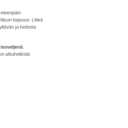
, eteenpäin
littuun loppuun. Litteä
yttävän ja heitosta
n
isoveljenä
:
on alkuhetkistä