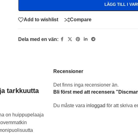
LÄGG TILL I VA
Add to wishlist
Compare
Dela med en vän:
Recensioner
Det finns inga recensioner än.
ja tarkkuutta
Bli först med att recensera ”Discman
Du måste vara
inloggad
för att skriva 
ana on huippupelaaja
 kovemmatkin
 monipuolisuutta