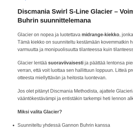
Discmania Swirl S-Line Glacier – Voi
Buhrin suunnittelemana
Glacier on nopea ja luotettava
midrange-kiekko
, jonk
Tämä kiekko on suunniteltu kestämään kovemmatkin hei
varmuutta ja monipuolisuutta tilanteessa kuin tilantees
Glacier lentää
suoraviivaisesti
ja päättää lentonsa pien
verran, että voit luottaa sen hallittuun loppuun. Litteä pro
otteesta miellyttävän ja heitosta luontevan.
Jos olet pitänyt Discmania Methodista, ajattele Glacier
vääntökestävämpi ja entistäkin tarkempi heti lennon al
Miksi valita Glacier?
Suunniteltu yhdessä Gannon Buhrin kanssa