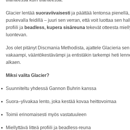
Glacier lentää
suoraviivaisesti
ja päättää lentonsa pienellä
puskevalla feidillä – juuri sen verran, että voit luottaa sen hal
profiili ja
beadless, kupera sisäreuna
tekevät otteesta miell
luontevan.
Jos olet pitänyt Discmania Methodista, ajattele Glacieria se
vakaampi, vääntökestävämpi ja entistäkin tarkempi heti lenn
alkaen.
Miksi valita Glacier?
Suunniteltu yhdessä Gannon Buhrin kanssa
Suora–ylivakaa lento, joka kestää kovaa heittovoimaa
Toimii erinomaisesti myös vastatuuleen
Miellyttävä litteä profiili ja beadless-reuna