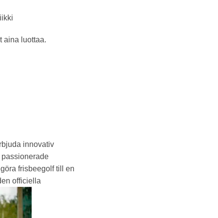
ikki
 aina luottaa.
erbjuda innovativ
ll passionerade
öra frisbeegolf till en
en officiella