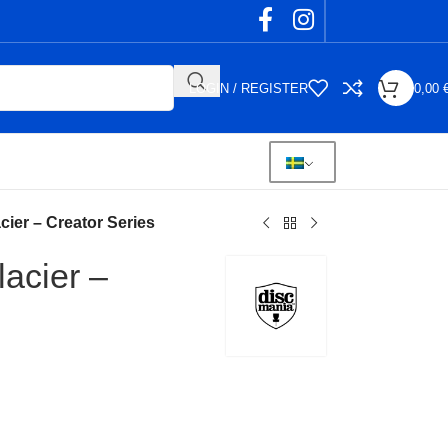
LOGIN / REGISTER
0,00
cier – Creator Series
acier –