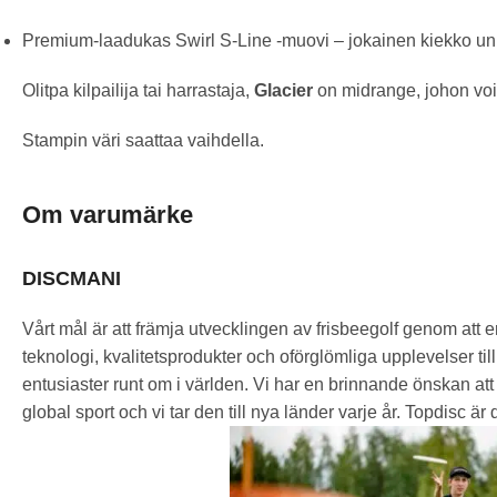
Premium-laadukas Swirl S-Line -muovi – jokainen kiekko uni
Olitpa kilpailija tai harrastaja,
Glacier
on midrange, johon voit
Stampin väri saattaa vaihdella.
Om varumärke
DISCMANI
Vårt mål är att främja utvecklingen av frisbeegolf genom att 
teknologi, kvalitetsprodukter och oförglömliga upplevelser ti
entusiaster runt om i världen. Vi har en brinnande önskan att g
global sport och vi tar den till nya länder varje år. Topdisc är d