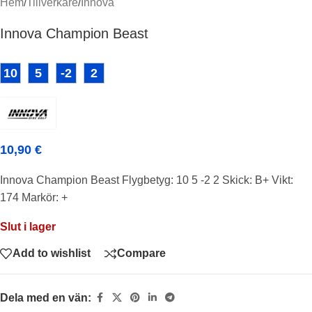
Hem
/
Tillverkare
/
Innova
Innova Champion Beast
10
5
-2
2
10,90
€
Innova Champion Beast Flygbetyg: 10 5 -2 2 Skick: B+ Vikt:
174 Markör: +
Slut i lager
Add to wishlist
Compare
Dela med en vän: