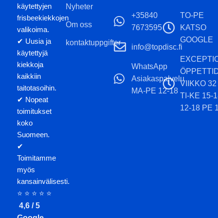
käytettyjen
Nyheter
+35840
TO-PE
frisbeekiekkojen
Om oss
7673595
KATSO
valikoima.
GOOGLE
✔ Uusia ja
kontaktuppgifter
info@topdisc.fi
käytettyjä
EXCEPTI
kiekkoja
WhatsApp
ÖPPETTI
kaikkiin
Asiakaspalvelu
VIIKKO 32
taitotasoihin.
MA-PE 12-18
TI-KE 15-
✔ Nopeat
12-18 PE 
toimitukset
koko
Suomeen.
✔
Toimitamme
myös
kansainvälisesti.
⭐ ⭐ ⭐ ⭐ ⭐
4,6 / 5
Google-