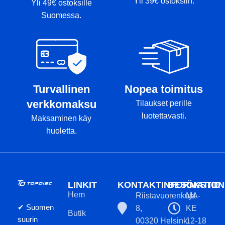
Yli 39€ ostoksiin.
Yli 49€ ostoksille
Suomessa.
Turvallinen
Nopea toimitus
verkkomaksu
Tilaukset perille
luotettavasti.
Maksaminen käy
huoletta.
LINKIT
KONTAKTINFORMATION
BESÖKSTID
Hem
Riistavuorenkuja
MA-
✔ Suomen
8,
KE
Butik
suurin
00320 Helsinki
12-18