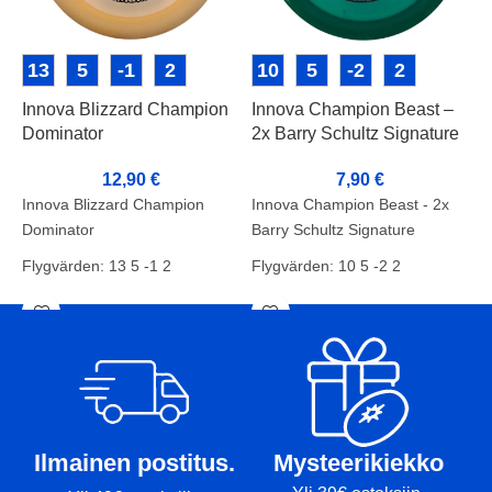
13
5
-1
2
10
5
-2
2
Innova Blizzard Champion
Innova Champion Beast –
I
Dominator
2x Barry Schultz Signature
12,90
€
7,90
€
I
Innova Blizzard Champion
Innova Champion Beast - 2x
F
Dominator
Barry Schultz Signature
S
Flygvärden: 13 5 -1 2
Flygvärden: 10 5 -2 2
V
Skick: BA+
Skick: B+
M
Vikt: 159g
Vikt: 173g
Markörer:-
Markörer:-
Ilmainen postitus.
Mysteerikiekko