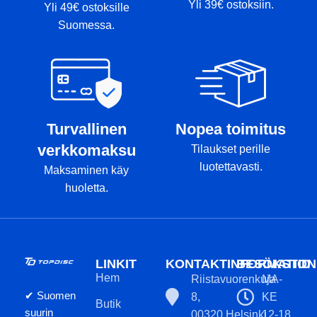
Yli 39€ ostoksiin.
Yli 49€ ostoksille
Suomessa.
Turvallinen
Nopea toimitus
verkkomaksu
Tilaukset perille
luotettavasti.
Maksaminen käy
huoletta.
LINKIT
KONTAKTINFORMATION
BESÖKSTID
Hem
Riistavuorenkuja
MA-
✔ Suomen
8,
KE
Butik
suurin
00320 Helsinki
12-18