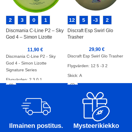
2
3
0
1
12
5
-3
2
Discmania C-Line P2 – Sky
Discraft Esp Swirl Glo
D
God 4 – Simon Lizotte
Trasher
2
Signature Series
S
29,90
€
11,90
€
Discraft Esp Swirl Glo Trasher
Discmania C-Line P2 - Sky
D
God 4 - Simon Lizotte
A
Flygvärden: 12 5 -3 2
Signature Series
F
Skick: A
Flygvärden: 2 3 0 1
S
Vikt: 174g
Skick: B
V
Markörer:-
Vikt: 174g
T
Markörer: Omslag
Ilmainen postitus.
Mysteerikiekko