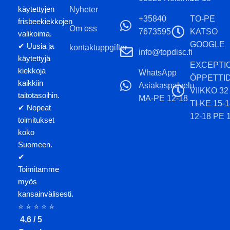
käytettyjen
Nyheter
+35840
TO-PE
frisbeekiekkojen
Om oss
7673595
KATSO
valikoima.
GOOGLE
✔ Uusia ja
kontaktuppgifter
info@topdisc.fi
käytettyjä
EXCEPTI
kiekkoja
WhatsApp
ÖPPETTI
kaikkiin
Asiakaspalvelu
VIIKKO 32
taitotasoihin.
MA-PE 12-18
TI-KE 15-
✔ Nopeat
12-18 PE 
toimitukset
koko
Suomeen.
✔
Toimitamme
myös
kansainvälisesti.
⭐ ⭐ ⭐ ⭐ ⭐
4,6 / 5