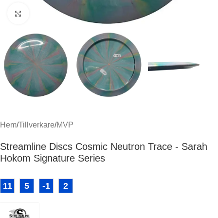
Klicka för att förstora
Hem
/
Tillverkare
/
MVP
Streamline Discs Cosmic Neutron Trace - Sarah
Hokom Signature Series
11
5
-1
2