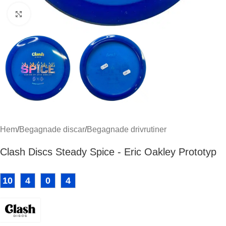
Klicka för att förstora
Hem
/
Begagnade discar
/
Begagnade drivrutiner
Clash Discs Steady Spice - Eric Oakley Prototyp
10
4
0
4