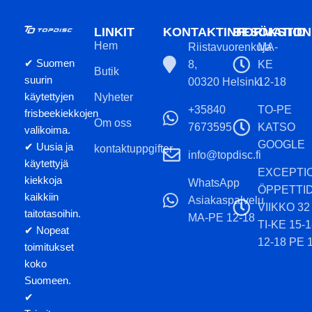
LINKIT
KONTAKTINFORMATION
BESÖKSTID
Hem
Riistavuorenkuja
MA-
✔ Suomen
8,
KE
Butik
suurin
00320 Helsinki
12-18
käytettyjen
Nyheter
+35840
TO-PE
frisbeekiekkojen
Om oss
7673595
KATSO
valikoima.
GOOGLE
✔ Uusia ja
kontaktuppgifter
info@topdisc.fi
käytettyjä
EXCEPTI
kiekkoja
WhatsApp
ÖPPETTI
kaikkiin
Asiakaspalvelu
VIIKKO 32
taitotasoihin.
MA-PE 12-18
TI-KE 15-
✔ Nopeat
12-18 PE 
toimitukset
koko
Suomeen.
✔