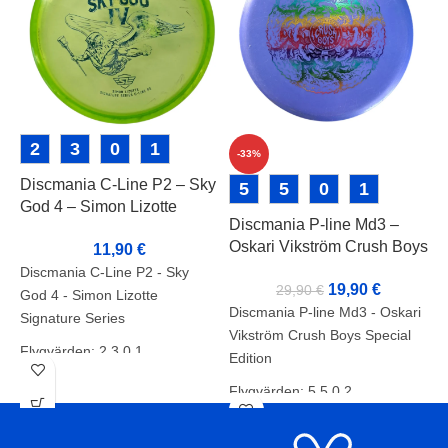
2
3
0
1
-33%
Discmania C-Line P2 – Sky
D
5
5
0
1
God 4 – Simon Lizotte
–
Discmania P-line Md3 –
Signature Series
C
Oskari Vikström Crush Boys
11,90
€
Special Edition
Discmania C-Line P2 - Sky
D
19,90
€
29,90
€
God 4 - Simon Lizotte
P
Discmania P-line Md3 - Oskari
Signature Series
C
Vikström Crush Boys Special
Flygvärden: 2 3 0 1
F
Edition
Skick: B
S
Flygvärden: 5 5 0 2
Vikt: 174g
V
Skick: B+