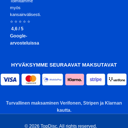
Toimitamme
myös
kansainvälisesti.
⭐ ⭐ ⭐ ⭐ ⭐
4,6 / 5
Google-
arvosteluissa
HYVÄKSYMME SEURAAVAT MAKSUTAVAT
Turvallinen maksaminen Verifonen, Stripen ja Klarnan
kautta.
© 2026 TopDisc. All rights reserved.