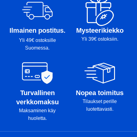
Markörer: Omslag
M
Vikt: 182g
Markörer:-
Ilmainen postitus.
Mysteerikiekko
Yli 39€ ostoksiin.
Yli 49€ ostoksille
Suomessa.
Turvallinen
Nopea toimitus
verkkomaksu
Tilaukset perille
luotettavasti.
Maksaminen käy
huoletta.