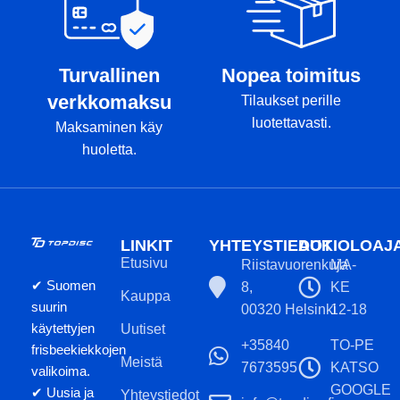
Turvallinen
Nopea toimitus
verkkomaksu
Tilaukset perille
luotettavasti.
Maksaminen käy
huoletta.
LINKIT
YHTEYSTIEDOT
AUKIOLOAJ
Etusivu
Riistavuorenkuja
MA-
✔ Suomen
8,
KE
Kauppa
suurin
00320 Helsinki
12-18
käytettyjen
Uutiset
+35840
TO-PE
frisbeekiekkojen
Meistä
7673595
KATSO
valikoima.
GOOGLE
✔ Uusia ja
Yhteystiedot