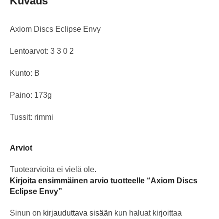
Kuvaus
Axiom Discs Eclipse Envy
Lentoarvot: 3 3 0 2
Kunto: B
Paino: 173g
Tussit: rimmi
Arviot
Tuotearvioita ei vielä ole.
Kirjoita ensimmäinen arvio tuotteelle “Axiom Discs
Eclipse Envy”
Sinun on
kirjauduttava sisään
kun haluat kirjoittaa