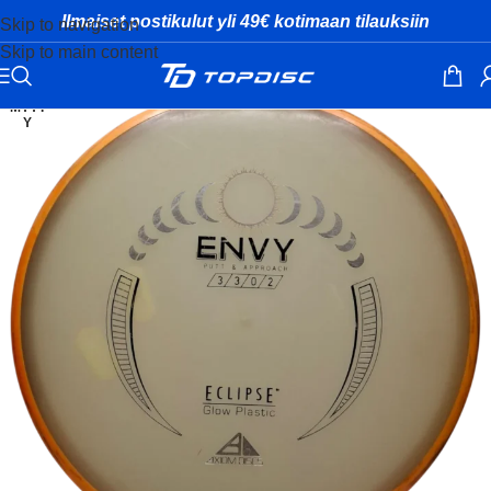
Ilmaiset postikulut yli 49€ kotimaan tilauksiin
Skip to navigation
Skip to main content
MYYT
Y