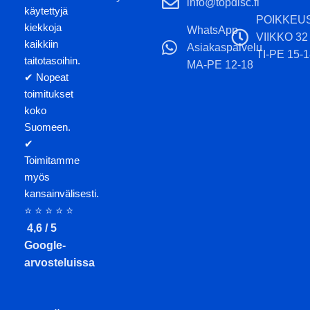
info@topdisc.fi
käytettyjä
POIKKEU
kiekkoja
WhatsApp
VIIKKO 32
kaikkiin
Asiakaspalvelu
TI-PE 15-1
taitotasoihin.
MA-PE 12-18
✔ Nopeat
toimitukset
koko
Suomeen.
✔
Toimitamme
myös
kansainvälisesti.
⭐ ⭐ ⭐ ⭐ ⭐
4,6 / 5
Google-
arvosteluissa