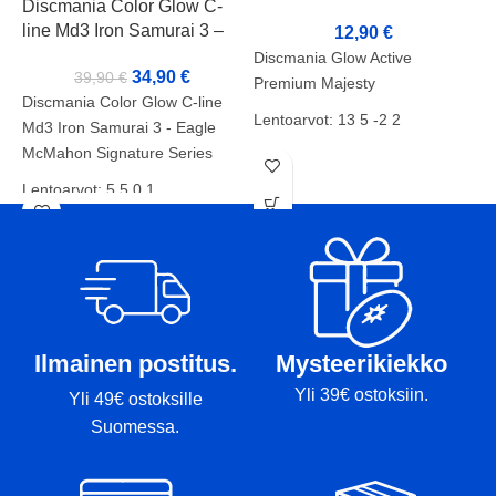
Discmania Color Glow C-
line Md3 Iron Samurai 3 –
12,90
€
Eagle McMahon Signature
Discmania Glow Active
34,90
€
39,90
€
Series
Premium Majesty
Discmania Color Glow C-line
Lentoarvot: 13 5 -2 2
Md3 Iron Samurai 3 - Eagle
McMahon Signature Series
L
Kunto: A-
Lentoarvot: 5 5 0 1
K
Paino: 176G
Kunto: A
P
Tussit: Tussiton
Paino: 180g
T
Tussit: -
Ilmainen postitus.
Mysteerikiekko
Yli 39€ ostoksiin.
Yli 49€ ostoksille
Suomessa.