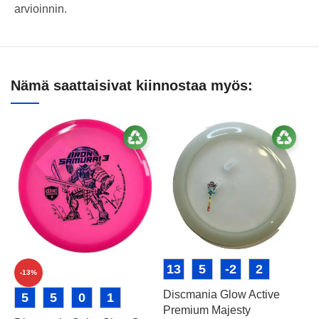
arvioinnin.
Nämä saattaisivat kiinnostaa myös:
13
5
-2
2
-13%
Discmania Glow Active
D
5
5
0
1
Premium Majesty
B