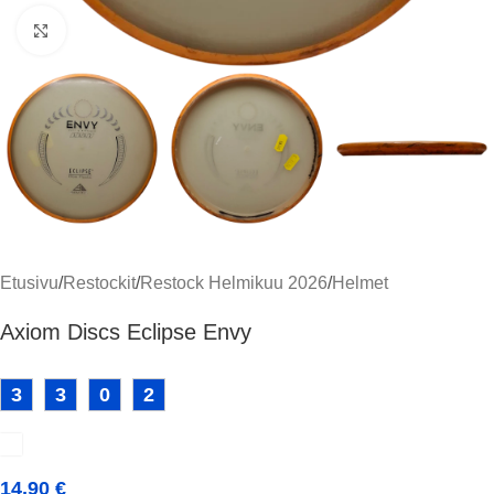
Klikkaa suuremmaksi
Etusivu
/
Restockit
/
Restock Helmikuu 2026
/
Helmet
Axiom Discs Eclipse Envy
3
3
0
2
14,90
€