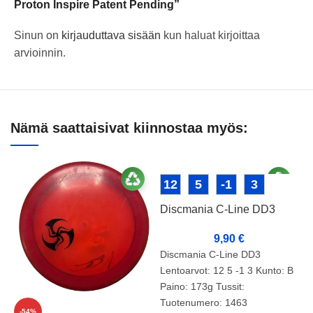
Proton Inspire Patent Pending”
Sinun on
kirjauduttava sisään
kun haluat kirjoittaa
arvioinnin.
Nämä saattaisivat kiinnostaa myös:
12
5
-1
3
Discmania C-Line DD3
9,90
€
Discmania C-Line DD3
Lentoarvot: 12 5 -1 3 Kunto: B
Paino: 173g Tussit:
Tuotenumero: 1463
-54%