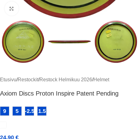
Klikkaa suuremmaksi
Etusivu
/
Restockit
/
Restock Helmikuu 2026
/
Helmet
Axiom Discs Proton Inspire Patent Pending
9
5
-2.5
1.5
24,90
€