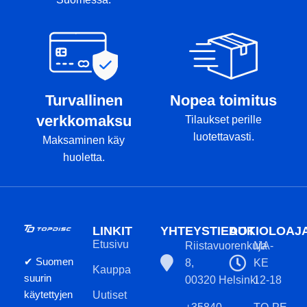
Turvallinen
Nopea toimitus
verkkomaksu
Tilaukset perille
luotettavasti.
Maksaminen käy
huoletta.
LINKIT
YHTEYSTIEDOT
AUKIOLOAJ
Etusivu
Riistavuorenkuja
MA-
✔ Suomen
8,
KE
Kauppa
suurin
00320 Helsinki
12-18
käytettyjen
Uutiset