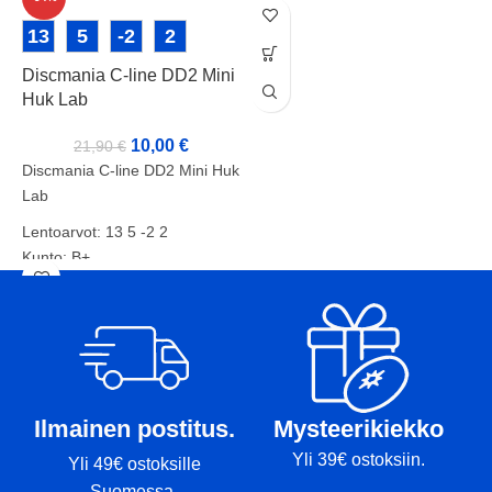
D
13
5
-2
2
Discmania C-line DD2 Mini
Huk Lab
D
10,00
€
21,90
€
L
Discmania C-line DD2 Mini Huk
Lab
K
Lentoarvot: 13 5 -2 2
P
Kunto: B+
T
Paino: 177g
Tussit: Rimmi, Kansi
Ilmainen postitus.
Mysteerikiekko
Yli 39€ ostoksiin.
Yli 49€ ostoksille
Suomessa.