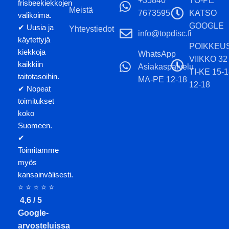
+35840
TO-PE
frisbeekiekkojen
Meistä
7673595
KATSO
valikoima.
GOOGLE
✔ Uusia ja
Yhteystiedot
info@topdisc.fi
käytettyjä
POIKKEU
kiekkoja
WhatsApp
VIIKKO 32
kaikkiin
Asiakaspalvelu
TI-KE 15-
taitotasoihin.
MA-PE 12-18
12-18
✔ Nopeat
toimitukset
koko
Suomeen.
✔
Toimitamme
myös
kansainvälisesti.
⭐ ⭐ ⭐ ⭐ ⭐
4,6 / 5
Google-
arvosteluissa