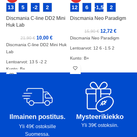
D
13
5
-2
2
12
6
-1,5
2
Discmania C-line DD2 Mini
Discmania Neo Paradigm
Huk Lab
12,72
€
15,90
€
D
10,00
€
21,90
€
Discmania Neo Paradigm
L
Discmania C-line DD2 Mini Huk
Lentoarvot: 12 6 -1.5 2
Lab
K
Kunto: B+
Lentoarvot: 13 5 -2 2
P
Paino: 175g
Kunto: B+
T
Paino: 177g
Tussit:
Tussit: Rimmi, Kansi
Ilmainen postitus.
Mysteerikiekko
Yli 39€ ostoksiin.
Yli 49€ ostoksille
Suomessa.