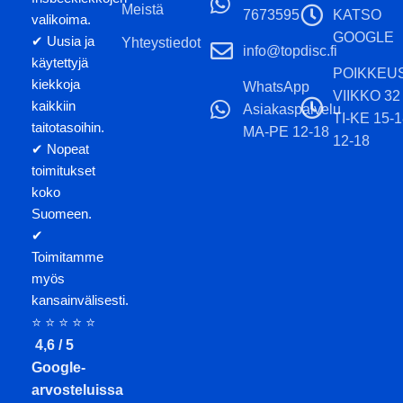
Meistä
7673595
KATSO
valikoima.
GOOGLE
✔ Uusia ja
Yhteystiedot
info@topdisc.fi
käytettyjä
POIKKEU
kiekkoja
WhatsApp
VIIKKO 32
kaikkiin
Asiakaspalvelu
TI-KE 15-
taitotasoihin.
MA-PE 12-18
12-18
✔ Nopeat
toimitukset
koko
Suomeen.
✔
Toimitamme
myös
kansainvälisesti.
⭐ ⭐ ⭐ ⭐ ⭐
4,6 / 5
Google-
arvosteluissa