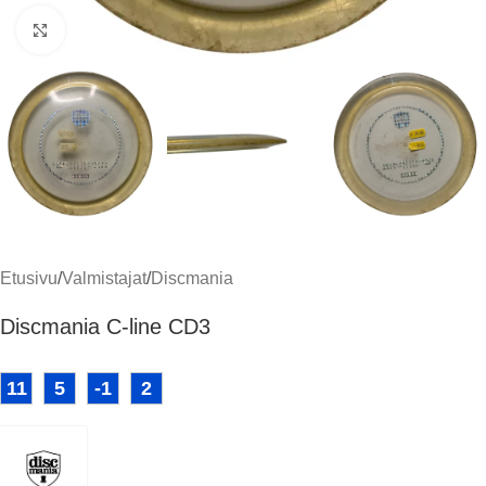
Klikkaa suuremmaksi
Etusivu
/
Valmistajat
/
Discmania
Discmania C-line CD3
11
5
-1
2