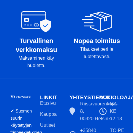
Turvallinen
Nopea toimitus
verkkomaksu
Tilaukset perille
luotettavasti.
Maksaminen käy
huoletta.
LINKIT
YHTEYSTIEDOT
AUKIOLOAJ
Etusivu
Riistavuorenkuja
MA-
✔ Suomen
8,
KE
Kauppa
suurin
00320 Helsinki
12-18
käytettyjen
Uutiset
+35840
TO-PE
frisbeekiekkojen