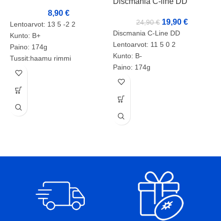
Discmania C-line DD
8,90
€
19,90
€
24,90
€
Lentoarvot: 13 5 -2 2
Discmania C-Line DD
Kunto: B+
Lentoarvot: 11 5 0 2
Paino: 174g
Kunto: B-
Tussit:haamu rimmi
Paino: 174g
D
Tussit: +
Tuotenumero: 2136
D
L
K
P
T