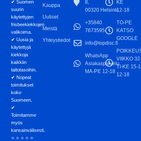
✔ Suomen
8,
KE
Kauppa
suurin
00320 Helsinki
12-18
käytettyjen
Uutiset
+35840
TO-PE
frisbeekiekkojen
Meistä
7673595
KATSO
valikoima.
GOOGLE
✔ Uusia ja
Yhteystiedot
info@topdisc.fi
käytettyjä
POIKKEU
kiekkoja
WhatsApp
VIIKKO 32
kaikkiin
Asiakaspalvelu
TI-KE 15-
taitotasoihin.
MA-PE 12-18
12-18
✔ Nopeat
toimitukset
koko
Suomeen.
✔
Toimitamme
myös
kansainvälisesti.
⭐ ⭐ ⭐ ⭐ ⭐