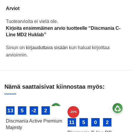
Arviot
Tuotearvioita ei vielä ole.
Kirjoita ensimmäinen arvio tuotteelle “Discmania C-
Line MD2 Huklab”
Sinun on
kirjauduttava sisään
kun haluat kirjoittaa
arvioinnin.
Nämä saattaisivat kiinnostaa myös:
13
5
-2
2
-20%
Discmania Active Premium
11
5
0
2
Majesty