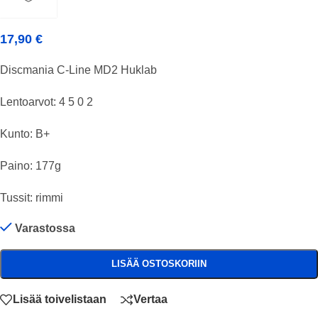
17,90
€
Discmania C-Line MD2 Huklab
Lentoarvot: 4 5 0 2
Kunto: B+
Paino: 177g
Tussit: rimmi
Varastossa
LISÄÄ OSTOSKORIIN
Lisää toivelistaan
Vertaa