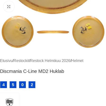
Klikkaa suuremmaksi
Etusivu
/
Restockit
/
Restock Helmikuu 2026
/
Helmet
Discmania C-Line MD2 Huklab
4
5
0
2