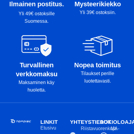
Ilmainen postitus.
Mysteerikiekko
Yli 39€ ostoksiin.
Yli 49€ ostoksille
Suomessa.
Turvallinen
Nopea toimitus
verkkomaksu
Tilaukset perille
luotettavasti.
Maksaminen käy
huoletta.
LINKIT
YHTEYSTIEDOT
AUKIOLOAJ
Etusivu
Riistavuorenkuja
MA-