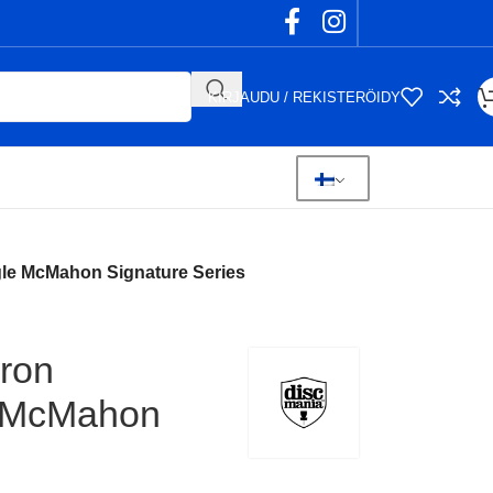
KIRJAUDU / REKISTERÖIDY
le McMahon Signature Series
ron
e McMahon