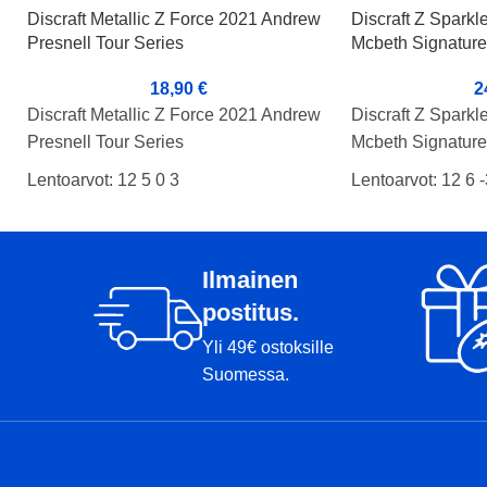
Discraft Metallic Z Force 2021 Andrew
Discraft Z Spark
Presnell Tour Series
Mcbeth Signature
18,90
€
2
Discraft Metallic Z Force 2021 Andrew
Discraft Z Sparkl
Presnell Tour Series
Mcbeth Signature
Lentoarvot: 12 5 0 3
Lentoarvot: 12 6 -
Kunto: A-
Kunto: BA+
Paino: 173-174g
Paino: 175g
Ilmainen
Tussit: -
Tussit: -
postitus.
Yli 49€ ostoksille
Suomessa.