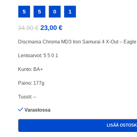
5
5
0
1
23,00
€
34,90
€
Discmania Chroma MD3 Iron Samurai 4 X-Out – Eagle
Lentoarvot: 5 5 0 1
Kunto: BA+
Paino: 177g
Tussit: –
Varastossa
LISÄÄ OSTOSK