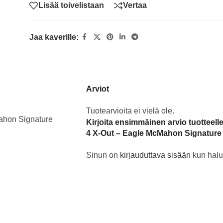
Lisää toivelistaan
Vertaa
Jaa kaverille:
Arviot
Tuotearvioita ei vielä ole.
ahon Signature
Kirjoita ensimmäinen arvio tuottee
4 X-Out – Eagle McMahon Signature
Sinun on
kirjauduttava sisään
kun halua