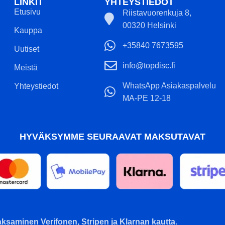
LINKIT
YHTEYSTIEDOT
Etusivu
Riistavuorenkuja 8,
00320 Helsinki
Kauppa
+35840 7673595
Uutiset
info@topdisc.fi
Meistä
WhatsApp Asiakaspalvelu
Yhteystiedot
MA-PE 12-18
HYVÄKSYMME SEURAAVAT MAKSUTAVAT
ksaminen Verifonen, Stripen ja Klarnan kautta.