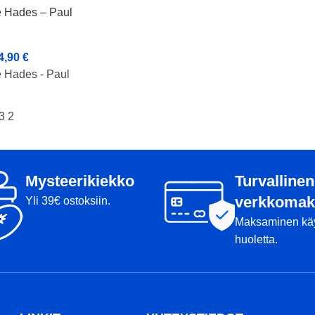
le Hades – Paul
Paino: 173g
Tussit: -
4,90
€
e Hades - Paul
3 2
Mysteerikiekko
Turvallinen
verkkomak
Yli 39€ ostoksiin.
Maksaminen kä
huoletta.