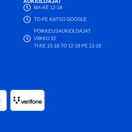
AUKIOLOAJAT
mukavan otteen kiekosta. Spectrum -
MA-KE 12-18
muoviin on sekoitettu useita eri
TO-PE KATSO GOOGLE
värisävyjä, jonka ansiosta jokainen
kiekko on erilainen.
POIKKEUSAUKIOLOAJAT
VIIKKO 32
TI-KE 15-18 TO 12-18 PE 12-18