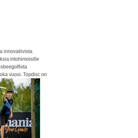
 innovatiivista
sia intohimoisille
isbeegolfista
joka vuosi. Topdisc on