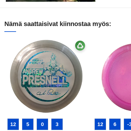
Nämä saattaisivat kiinnostaa myös:
12
5
0
3
12
6
-