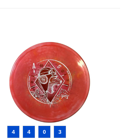
4
4
0
3
4
3
0