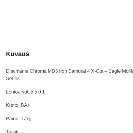
Kuvaus
Discmania Chroma MD3 Iron Samurai 4 X-Out – Eagle McM
Series
Lentoarvot: 5 5 0 1
Kunto: BA+
Paino: 177g
Tussit: –