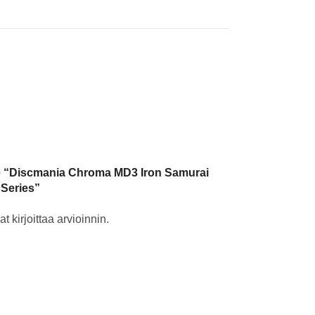
lle “Discmania Chroma MD3 Iron Samurai
 Series”
t kirjoittaa arvioinnin.