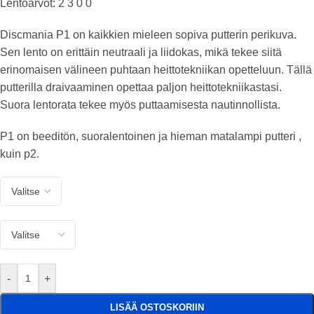
Lentoarvot: 2 3 0 0
Discmania P1 on kaikkien mieleen sopiva putterin perikuva.
Sen lento on erittäin neutraali ja liidokas, mikä tekee siitä
erinomaisen välineen puhtaan heittotekniikan opetteluun. Tällä
putterilla draivaaminen opettaa paljon heittotekniikastasi.
Suora lentorata tekee myös puttaamisesta nautinnollista.
P1 on beeditön, suoralentoinen ja hieman matalampi putteri ,
kuin p2.
-
+
LISÄÄ OSTOSKORIIN