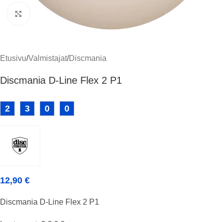
Klikkaa suuremmaksi
Etusivu
/
Valmistajat
/
Discmania
Discmania D-Line Flex 2 P1
2
3
0
0
12,90
€
Discmania D-Line Flex 2 P1