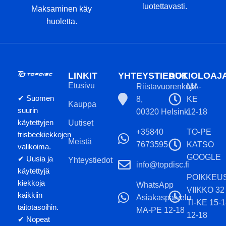
luotettavasti.
Maksaminen käy
huoletta.
LINKIT
YHTEYSTIEDOT
AUKIOLOAJ
Etusivu
Riistavuorenkuja
MA-
✔ Suomen
8,
KE
Kauppa
suurin
00320 Helsinki
12-18
käytettyjen
Uutiset
+35840
TO-PE
frisbeekiekkojen
Meistä
7673595
KATSO
valikoima.
GOOGLE
✔ Uusia ja
Yhteystiedot
info@topdisc.fi
käytettyjä
POIKKEU
kiekkoja
WhatsApp
VIIKKO 32
kaikkiin
Asiakaspalvelu
TI-KE 15-
taitotasoihin.
MA-PE 12-18
12-18
✔ Nopeat