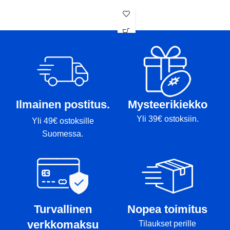
L
Paino: 174g
K
Tussit: rimmi
P
T
Ilmainen postitus.
Mysteerikiekko
Yli 39€ ostoksiin.
Yli 49€ ostoksille
Suomessa.
Turvallinen
Nopea toimitus
verkkomaksu
Tilaukset perille