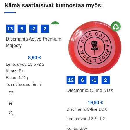
Nämä saattaisivat kiinnostaa myös:
13
5
-2
2
Discmania Active Premium
Majesty
8,90
€
Lentoarvot: 13 5 -2 2
Kunto: B+
Paino: 174g
12
6
-1
2
Tussit:haamu rimmi
Discmania C-line DDX
D
19,90
€
Discmania C-line DDX
Lentoarvot: 12 6 -1 2
D
Kunto: BA+