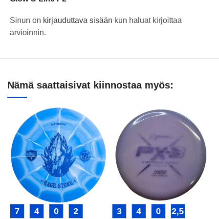
Sinun on
kirjauduttava sisään
kun haluat kirjoittaa
arvioinnin.
Nämä saattaisivat kiinnostaa myös:
7
4
0
2
3
4
0
2,5