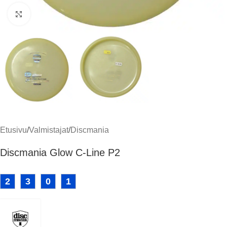
Klikkaa suuremmaksi
Etusivu
/
Valmistajat
/
Discmania
Discmania Glow C-Line P2
2
3
0
1