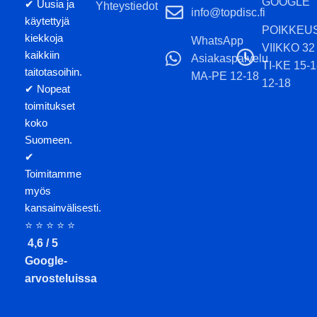
GOOGLE
✔ Uusia ja
Yhteystiedot
hyzer-heitot, flex-heitot,
info@topdisc.fi
käytettyjä
kämmenheitot, tuuliset päivät,
POIKKEU
kiekkoja
edistyneet ja
WhatsApp
VIIKKO 32
kaikkiin
ammattilaispelaajat.
Asiakaspalvelu
TI-KE 15-
taitotasoihin.
MA-PE 12-18
Huomioithan, että kiekon
12-18
✔ Nopeat
värisävy ja leiman väri voivat
toimitukset
poiketa tuotekuvasta.
koko
Suomeen.
✔
Toimitamme
myös
kansainvälisesti.
⭐ ⭐ ⭐ ⭐ ⭐
4,6 / 5
Google-
arvosteluissa