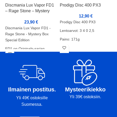
Discmania Lux Vapor FD1
Prodigy Disc 400 PX3
S
– Rage Stone – Mystery
N
12,90
€
Box Special Edition
23,90
€
Prodigy Disc 400 PX3
S
Discmania Lux Vapor FD1 -
Lentoarvot: 3 4 0 2,5
N
Rage Stone - Mystery Box
Paino: 171g
Special Edition
L
Kunto: B
FD1 on Originals-sarjan
S
väylädraiveri, joka on
y
suunniteltu täyttämään aukon
k
FD- ja FD3-kiekojemme välillä.
o
Vakaa lento, jolla on luotettava
m
feidi lopussa, on täydellinen
M
yhdistelmä tarkkuutta
(
Ilmainen postitus.
Mysteerikiekko
väyläheitoissa.
v
Yli 39€ ostoksiin.
Yli 49€ ostoksille
s
Tässä on FD1, meidän kattavin
Suomessa.
o
Originals-sarjan
f
väylädraiverimme.