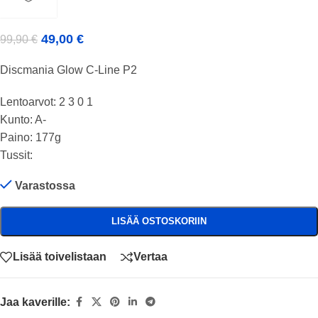
49,00
€
99,90
€
Discmania Glow C-Line P2
Lentoarvot: 2 3 0 1
Kunto: A-
Paino: 177g
Tussit:
Varastossa
LISÄÄ OSTOSKORIIN
Lisää toivelistaan
Vertaa
Jaa kaverille: