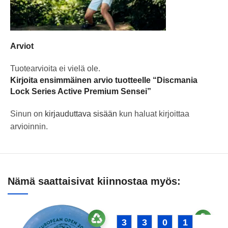
Arviot
Tuotearvioita ei vielä ole.
Kirjoita ensimmäinen arvio tuotteelle “Discmania
Lock Series Active Premium Sensei”
Sinun on
kirjauduttava sisään
kun haluat kirjoittaa
arvioinnin.
Nämä saattaisivat kiinnostaa myös:
3
3
0
1