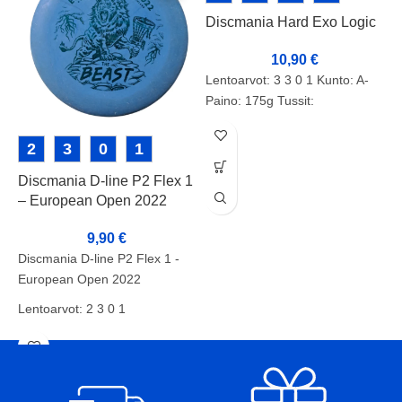
Discmania Hard Exo Logic
10,90
€
Lentoarvot: 3 3 0 1 Kunto: A-
Paino: 175g Tussit:
2
3
0
1
Discmania D-line P2 Flex 1
I
– European Open 2022
9,90
€
I
Discmania D-line P2 Flex 1 -
L
European Open 2022
K
Lentoarvot: 2 3 0 1
P
Kunto: B-
T
Paino: 174g
Tussit: -