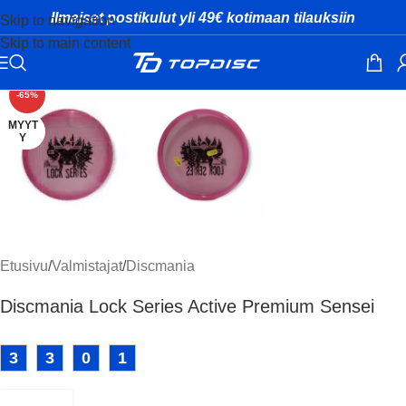
Ilmaiset postikulut yli 49€ kotimaan tilauksiin
Skip to navigation
Skip to main content
Klikkaa suuremmaksi
-65%
MYYT
Y
Etusivu
/
Valmistajat
/
Discmania
Discmania Lock Series Active Premium Sensei
3
3
0
1