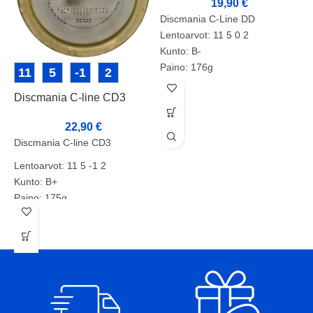
19,90
€
Discmania C-Line DD
Lentoarvot: 11 5 0 2
Kunto: B-
Paino: 176g
11
5
-1
2
Tussit: -
Discmania C-line CD3
D
Tuotenumero: 2135
22,90
€
Discmania C-line CD3
D
L
Lentoarvot: 11 5 -1 2
P
Kunto: B+
T
Paino: 175g
Tussit: