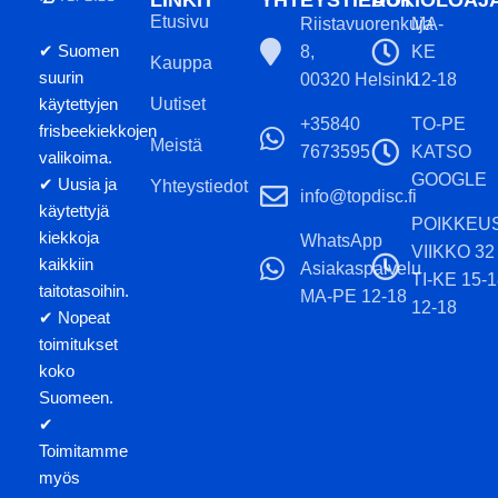
LINKIT
YHTEYSTIEDOT
AUKIOLOAJ
Etusivu
Riistavuorenkuja
MA-
✔ Suomen
8,
KE
Kauppa
suurin
00320 Helsinki
12-18
käytettyjen
Uutiset
+35840
TO-PE
frisbeekiekkojen
Meistä
7673595
KATSO
valikoima.
GOOGLE
✔ Uusia ja
Yhteystiedot
info@topdisc.fi
käytettyjä
POIKKEU
kiekkoja
WhatsApp
VIIKKO 32
kaikkiin
Asiakaspalvelu
TI-KE 15-
taitotasoihin.
MA-PE 12-18
12-18
✔ Nopeat
toimitukset
koko
Suomeen.
✔
Toimitamme
myös