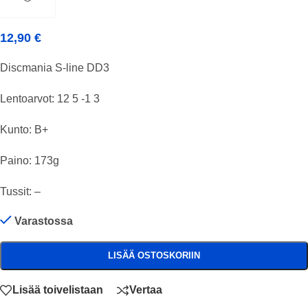
12,90
€
Discmania S-line DD3
Lentoarvot: 12 5 -1 3
Kunto: B+
Paino: 173g
Tussit: –
Varastossa
LISÄÄ OSTOSKORIIN
Lisää toivelistaan
Vertaa