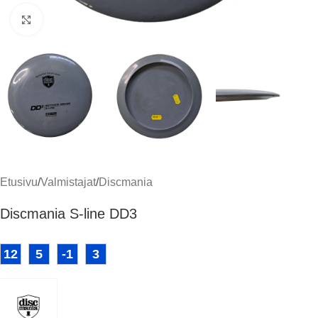
Klikkaa suuremmaksi
Etusivu
/
Valmistajat
/
Discmania
Discmania S-line DD3
12
5
-1
3