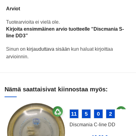
Arviot
Tuotearvioita ei vielä ole.
Kirjoita ensimmäinen arvio tuotteelle “Discmania S-
line DD3”
Sinun on
kirjauduttava sisään
kun haluat kirjoittaa
arvioinnin.
Nämä saattaisivat kiinnostaa myös:
11
5
0
2
Discmania C-line DD