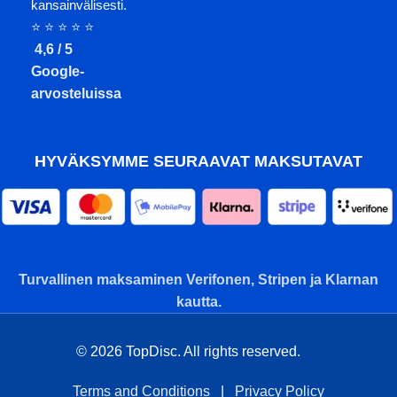
kansainvälisesti.
⭐ ⭐ ⭐ ⭐ ⭐
4,6 / 5
Google-
arvosteluissa
HYVÄKSYMME SEURAAVAT MAKSUTAVAT
Turvallinen maksaminen Verifonen, Stripen ja Klarnan
kautta.
© 2026 TopDisc. All rights reserved.
Terms and Conditions
|
Privacy Policy