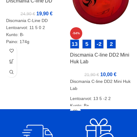
Discmania C-line DD
19,90
€
24,90
€
Discmania C-Line DD
Lentoarvot: 11 5 0 2
-54%
Kunto: B-
Paino: 174g
D
13
5
-2
2
Tussit: +
E
Discmania C-line DD2 Mini
Tuotenumero: 2136
B
Huk Lab
D
10,00
€
21,90
€
L
Discmania C-line DD2 Mini Huk
K
Lab
P
Lentoarvot: 13 5 -2 2
T
Kunto: B+
Paino: 177g
Tussit: Rimmi, Kansi