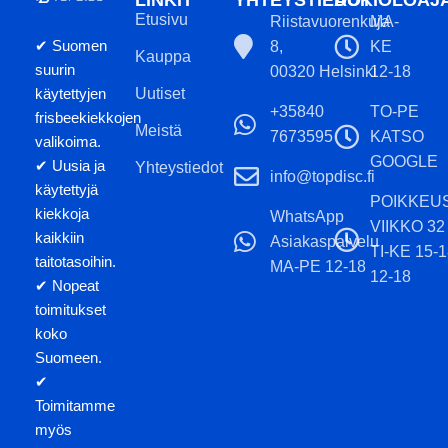
LINKIT
YHTEYSTIEDOT
AUKIOLOAJ
Etusivu
Riistavuorenkuja
MA-
✔ Suomen
8,
KE
Kauppa
suurin
00320 Helsinki
12-18
käytettyjen
Uutiset
+35840
TO-PE
frisbeekiekkojen
Meistä
7673595
KATSO
valikoima.
GOOGLE
✔ Uusia ja
Yhteystiedot
info@topdisc.fi
käytettyjä
POIKKEU
kiekkoja
WhatsApp
VIIKKO 32
kaikkiin
Asiakaspalvelu
TI-KE 15-
taitotasoihin.
MA-PE 12-18
12-18
✔ Nopeat
toimitukset
koko
Suomeen.
✔
Toimitamme
myös