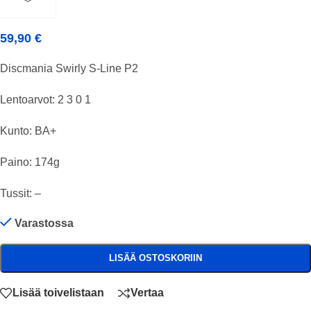
59,90
€
Discmania Swirly S-Line P2
Lentoarvot: 2 3 0 1
Kunto: BA+
Paino: 174g
Tussit: –
Varastossa
LISÄÄ OSTOSKORIIN
Lisää toivelistaan
Vertaa