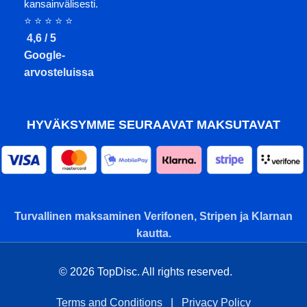
kansainvälisesti.
⭐ ⭐ ⭐ ⭐ ⭐
4,6 / 5
Google-
arvosteluissa
HYVÄKSYMME SEURAAVAT MAKSUTAVAT
Turvallinen maksaminen Verifonen, Stripen ja Klarnan
kautta.
© 2026 TopDisc. All rights reserved.
Terms and Conditions
|
Privacy Policy