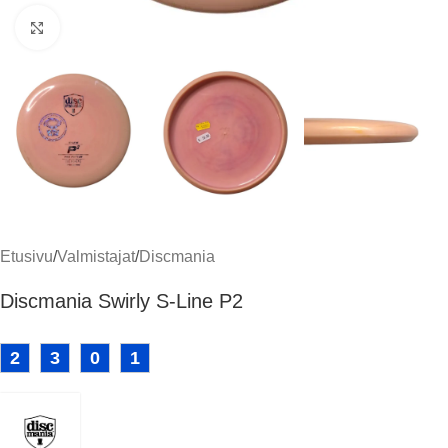
Klikkaa suuremmaksi
Etusivu
/
Valmistajat
/
Discmania
Discmania Swirly S-Line P2
2
3
0
1