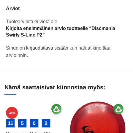
Arviot
Tuotearvioita ei vielä ole.
Kirjoita ensimmäinen arvio tuotteelle “Discmania
Swirly S-Line P2”
Sinun on
kirjauduttava sisään
kun haluat kirjoittaa
arvioinnin.
Nämä saattaisivat kiinnostaa myös:
-20%
11
5
0
2