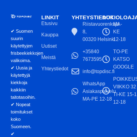
LINKIT
YHTEYSTIEDOT
AUKIOLOAJ
Etusivu
Riistavuorenkuja
MA-
✔ Suomen
8,
KE
Kauppa
suurin
00320 Helsinki
12-18
käytettyjen
Uutiset
+35840
TO-PE
frisbeekiekkojen
Meistä
7673595
KATSO
valikoima.
GOOGLE
✔ Uusia ja
Yhteystiedot
info@topdisc.fi
käytettyjä
POIKKEU
kiekkoja
WhatsApp
VIIKKO 32
kaikkiin
Asiakaspalvelu
TI-KE 15-
taitotasoihin.
MA-PE 12-18
12-18
✔ Nopeat
toimitukset
koko
Suomeen.
✔