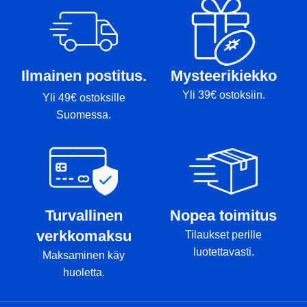
Tussi: Pohja,Rimmi
T
Ilmainen postitus.
Mysteerikiekko
Yli 39€ ostoksiin.
Yli 49€ ostoksille
Suomessa.
Turvallinen
Nopea toimitus
verkkomaksu
Tilaukset perille
luotettavasti.
Maksaminen käy
huoletta.