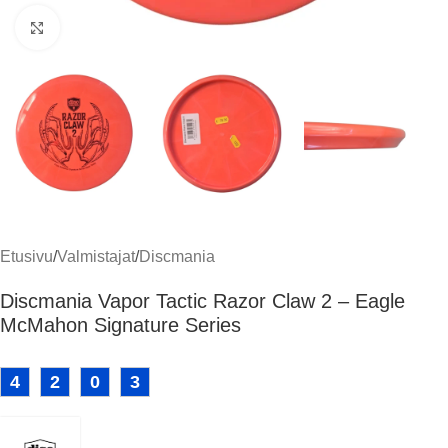
Klikkaa suuremmaksi
Etusivu
/
Valmistajat
/
Discmania
Discmania Vapor Tactic Razor Claw 2 – Eagle
McMahon Signature Series
4
2
0
3