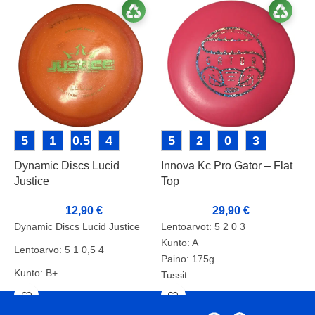
5
1
0.5
4
5
2
0
3
Dynamic Discs Lucid
Innova Kc Pro Gator – Flat
L
Justice
Top
D
12,90
€
29,90
€
Dynamic Discs Lucid Justice
Lentoarvot: 5 2 0 3
L
Kunto: A
D
Lentoarvo: 5 1 0,5 4
Paino: 175g
L
Kunto: B+
Tussit:
K
Paino: 169g
P