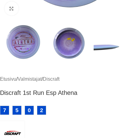
Klikkaa suuremmaksi
Etusivu
/
Valmistajat
/
Discraft
Discraft 1st Run Esp Athena
7
5
0
2