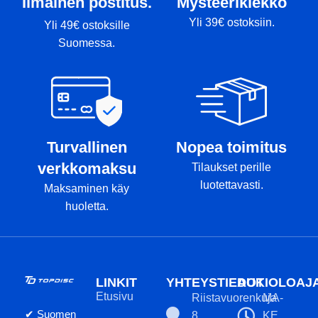
Ilmainen postitus.
Mysteerikiekko
Yli 39€ ostoksiin.
Yli 49€ ostoksille
Suomessa.
Turvallinen
Nopea toimitus
verkkomaksu
Tilaukset perille
luotettavasti.
Maksaminen käy
huoletta.
LINKIT
YHTEYSTIEDOT
AUKIOLOAJ
Etusivu
Riistavuorenkuja
MA-
✔ Suomen
8,
KE