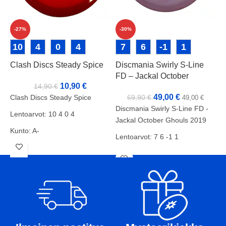
-27%
-30%
D
10
4
0
4
7
6
-1
1
F
Clash Discs Steady Spice
Discmania Swirly S-Line
FD – Jackal October
10,90
€
14,90
€
Ghouls 2019
D
49,00
€
Clash Discs Steady Spice
69,90
€
49,00
€
D
Discmania Swirly S-Line FD -
Lentoarvot: 10 4 0 4
L
Jackal October Ghouls 2019
Kunto: A-
K
Lentoarvot: 7 6 -1 1
Paino: 172g
P
Kunto: A
Tussit: -
T
Paino: 167g
Tussit: -