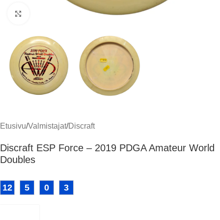
Klikkaa suuremmaksi
Etusivu
/
Valmistajat
/
Discraft
Discraft ESP Force – 2019 PDGA Amateur World
Doubles
12
5
0
3