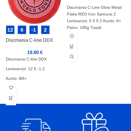
Samurai 2
Discmania C-Line Glow Metal
Flake MD3 Iron Samurai 2
Lentoarvot: 5 5 0 2 Kunto: A+
Paino: 180g Tussit:
12
6
-1
2
Tuotenumero: 2066
Discmania C-line DDX
D
I
19,90
€
Discmania C-line DDX
D
Lentoarvot: 12 6 -1 2
S
Kunto: BA+
L
Paino: 174g
K
Tussit: rimmi
P
T