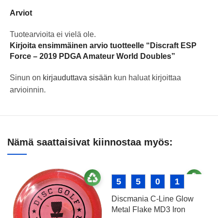
Arviot
Tuotearvioita ei vielä ole.
Kirjoita ensimmäinen arvio tuotteelle “Discraft ESP
Force – 2019 PDGA Amateur World Doubles”
Sinun on
kirjauduttava sisään
kun haluat kirjoittaa
arvioinnin.
Nämä saattaisivat kiinnostaa myös:
5
5
0
1
Discmania C-Line Glow
Metal Flake MD3 Iron