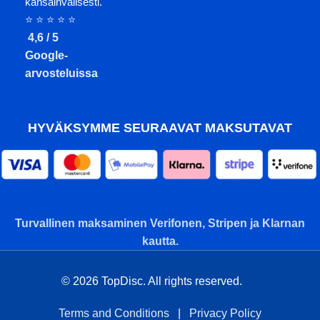
kansainvälisesti.
⭐ ⭐ ⭐ ⭐ ⭐
4,6 / 5
Google-
arvosteluissa
HYVÄKSYMME SEURAAVAT MAKSUTAVAT
Turvallinen maksaminen Verifonen, Stripen ja Klarnan
kautta.
© 2026 TopDisc. All rights reserved.
Terms and Conditions
|
Privacy Policy