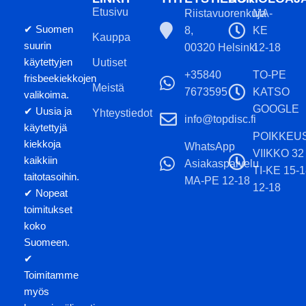
Etusivu
Riistavuorenkuja
MA-
✔ Suomen
8,
KE
Kauppa
suurin
00320 Helsinki
12-18
käytettyjen
Uutiset
+35840
TO-PE
frisbeekiekkojen
Meistä
7673595
KATSO
valikoima.
GOOGLE
✔ Uusia ja
Yhteystiedot
info@topdisc.fi
käytettyjä
POIKKEU
kiekkoja
WhatsApp
VIIKKO 32
kaikkiin
Asiakaspalvelu
TI-KE 15-
taitotasoihin.
MA-PE 12-18
12-18
✔ Nopeat
toimitukset
koko
Suomeen.
✔
Toimitamme
myös