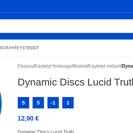
ISTÄ
YHTEYSTIEDOT
Etusivu
/
Käytetyt frisbeegolfkiekot
/
Käytetyt midarit
/
Dyna
Dynamic Discs Lucid Trut
5
5
-1
1
12,90
€
Dynamic Discs Lucid Truth