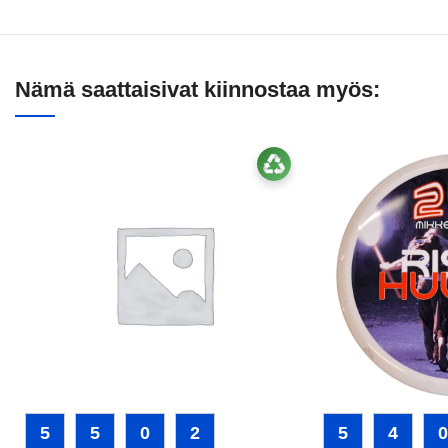
Nämä saattaisivat kiinnostaa myös:
5
5
0
2
5
4
0