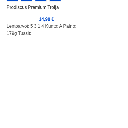
Prodiscus Premium Troija
Westside Discs Vi
Orum Team Serie
14,90
€
2
Lentoarvot: 5 3 1 4 Kunto: A Paino:
Westside Discs Vi
179g Tussit:
Orum Team Serie
Lentoarvot: 5 4 0 
Kunto: B+
Paino: 177g
Tussit: -