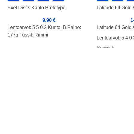
Exel Discs Kanto Prototype
Latitude 64 Gold
9,90
€
1
Lentoarvot: 5 5 0 2 Kunto: B Paino:
Latitude 64 Gold
177g Tussit: Rimmi
Lentoarvot: 5 4 0 
Kunto: A-
Paino: 177g
Tussit: