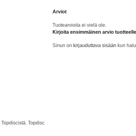
Arviot
Tuotearvioita ei vielä ole.
Kirjoita ensimmäinen arvio tuotteel
Sinun on
kirjauduttava sisään
kun halua
 Topdiscistä. Topdisc