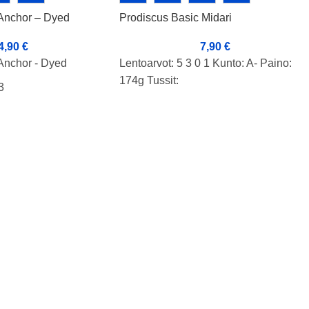
 Anchor – Dyed
Prodiscus Basic Midari
4,90
€
7,90
€
 Anchor - Dyed
Lentoarvot: 5 3 0 1 Kunto: A- Paino:
174g Tussit:
3