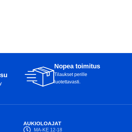
Nopea toimitus
su
Tilaukset perille
luotettavasti.
y
AUKIOLOAJAT
MA-KE 12-18