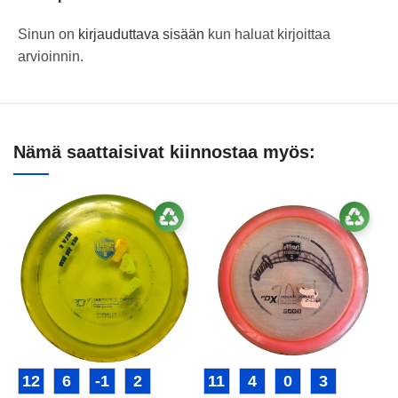
Sinun on
kirjauduttava sisään
kun haluat kirjoittaa
arvioinnin.
Nämä saattaisivat kiinnostaa myös:
12
6
-1
2
11
4
0
3