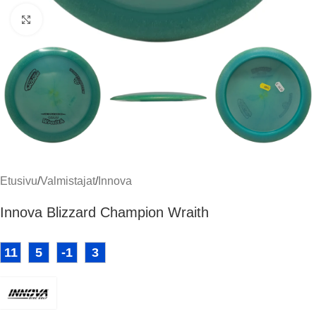
Klikkaa suuremmaksi
Etusivu
/
Valmistajat
/
Innova
Innova Blizzard Champion Wraith
11
5
-1
3