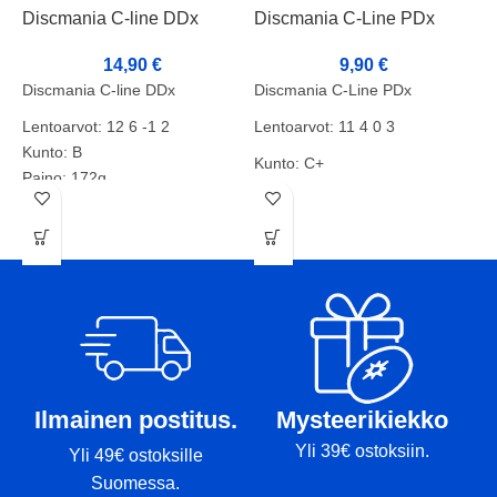
Discmania C-line DDx
Discmania C-Line PDx
D
14,90
€
9,90
€
Discmania C-line DDx
Discmania C-Line PDx
D
Lentoarvot: 12 6 -1 2
Lentoarvot: 11 4 0 3
L
Kunto: B
Kunto: C+
K
Paino: 172g
Paino: 167g
P
Tussit: Pohja
Tussit: Pohja
T
Ilmainen postitus.
Mysteerikiekko
Yli 39€ ostoksiin.
Yli 49€ ostoksille
Suomessa.