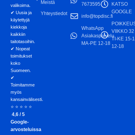
Meistä
7673595
KATSO
valikoima.
GOOGLE
✔ Uusia ja
Yhteystiedot
info@topdisc.fi
käytettyjä
POIKKEU
kiekkoja
WhatsApp
VIIKKO 32
kaikkiin
Asiakaspalvelu
TI-KE 15-
taitotasoihin.
MA-PE 12-18
12-18
✔ Nopeat
toimitukset
koko
Suomeen.
✔
Toimitamme
myös
kansainvälisesti.
⭐ ⭐ ⭐ ⭐ ⭐
4,6 / 5
Google-
arvosteluissa