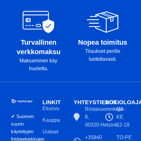
Turvallinen
Nopea toimitus
verkkomaksu
Tilaukset perille
luotettavasti.
Maksaminen käy
huoletta.
LINKIT
YHTEYSTIEDOT
AUKIOLOAJ
Etusivu
Riistavuorenkuja
MA-
✔ Suomen
8,
KE
Kauppa
suurin
00320 Helsinki
12-18
käytettyjen
Uutiset
+35840
TO-PE
frisbeekiekkojen