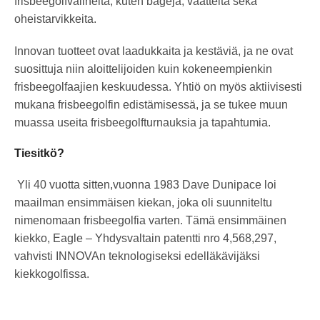
frisbeegolfvälineitä, kuten bägejä, vaatteita sekä
oheistarvikkeita.
Innovan tuotteet ovat laadukkaita ja kestäviä, ja ne ovat
suosittuja niin aloittelijoiden kuin kokeneempienkin
frisbeegolfaajien keskuudessa. Yhtiö on myös aktiivisesti
mukana frisbeegolfin edistämisessä, ja se tukee muun
muassa useita frisbeegolfturnauksia ja tapahtumia.
Tiesitkö?
Yli 40 vuotta sitten,vuonna 1983 Dave Dunipace loi
maailman ensimmäisen kiekan, joka oli suunniteltu
nimenomaan frisbeegolfia varten. Tämä ensimmäinen
kiekko, Eagle – Yhdysvaltain patentti nro 4,568,297,
vahvisti INNOVAn teknologiseksi edelläkävijäksi
kiekkogolfissa.