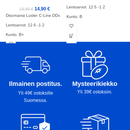
D
Lentoarvot: 12 5 -1 2
14,90
€
24,90
€
L
Discmania Luster C-Line DDx
Kunto: B
K
Lentoarvot: 12 6 -1 2
Paino: 171g
P
Kunto: B+
Tussit: Rimmi
T
Paino: 175g
Tussit: Rimmi
Ilmainen postitus.
Mysteerikiekko
Yli 39€ ostoksiin.
Yli 49€ ostoksille
Suomessa.