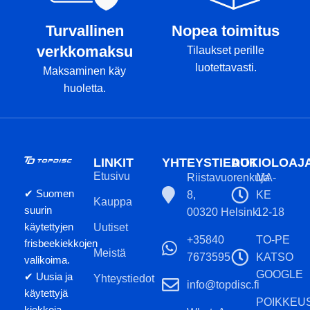
Turvallinen
Nopea toimitus
verkkomaksu
Tilaukset perille
luotettavasti.
Maksaminen käy
huoletta.
LINKIT
YHTEYSTIEDOT
AUKIOLOAJ
Etusivu
Riistavuorenkuja
MA-
✔ Suomen
8,
KE
Kauppa
suurin
00320 Helsinki
12-18
käytettyjen
Uutiset
+35840
TO-PE
frisbeekiekkojen
Meistä
7673595
KATSO
valikoima.
GOOGLE
✔ Uusia ja
Yhteystiedot
info@topdisc.fi
käytettyjä
POIKKEU
kiekkoja