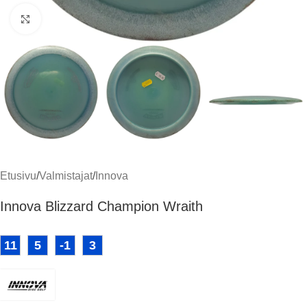
Klikkaa suuremmaksi
Etusivu
/
Valmistajat
/
Innova
Innova Blizzard Champion Wraith
11
5
-1
3