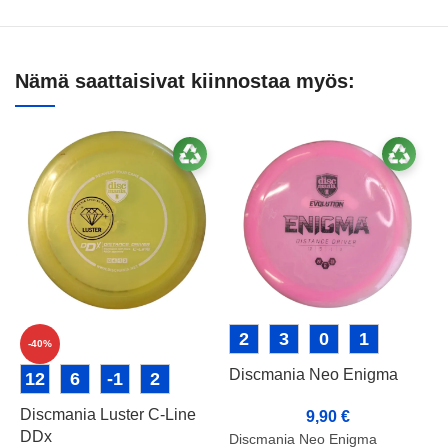
Nämä saattaisivat kiinnostaa myös:
2
3
0
1
-40%
Discmania Neo Enigma
D
12
6
-1
2
K
Discmania Luster C-Line
9,90
€
DDx
Discmania Neo Enigma