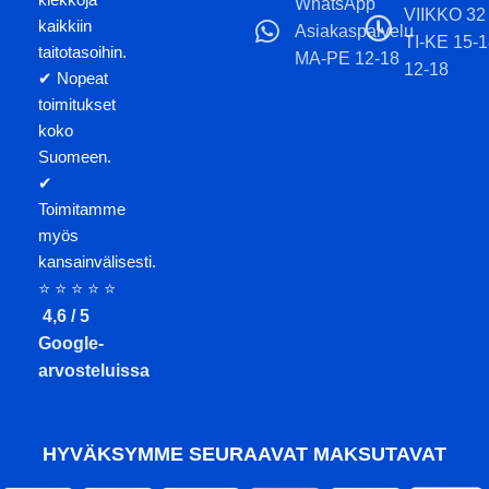
WhatsApp
VIIKKO 32
kaikkiin
Asiakaspalvelu
TI-KE 15-
taitotasoihin.
MA-PE 12-18
12-18
✔ Nopeat
toimitukset
koko
Suomeen.
✔
Toimitamme
myös
kansainvälisesti.
⭐ ⭐ ⭐ ⭐ ⭐
4,6 / 5
Google-
arvosteluissa
HYVÄKSYMME SEURAAVAT MAKSUTAVAT