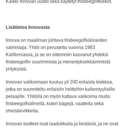
Kaikki Innovan uudet sekä käytetyt frisbeegolfkiekot.
Lisätietoa Innovasta
Innova on maailman johtava frisbeegolfvälineiden
valmistaja. Yhtiö on perustettu vuonna 1983
Kaliforniassa, ja se on sittemmin kasvanut yhdeksi
frisbeegolfin suurimmista ja menestyksekkäimmistä
yrityksistä.
Innovan valikoimaan kuuluu yli 200 erilaista kiekkoa,
jotka on suunniteltu erilaisiin heittoihin kaikentyylisille
pelaajille. Yhtiöllä on myös kattava valikoima muita
frisbeegolfvälineitä, kuten bägejä, vaatteita sekä
oheistarvikkeita.
Innovan tuotteet ovat laadukkaita ja kestäviä, ja ne ovat