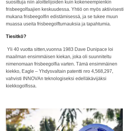
suosittuja niin aloittelijoiden kuin kokeneempienkin
frisbeegolfaajien keskuudessa. Yhtiö on myös aktiivisesti
mukana frisbeegolfin edistämisessä, ja se tukee muun
muassa useita frisbeegolfturnauksia ja tapahtumia.
Tiesitkö?
Yli 40 vuotta sitten,vuonna 1983 Dave Dunipace loi
maailman ensimmäisen kiekan, joka oli suunniteltu
nimenomaan frisbeegolfia varten. Tämä ensimmäinen
kiekko, Eagle – Yhdysvaltain patentti nro 4,568,297,
vahvisti INNOVAn teknologiseksi edelläkävijäksi
kiekkogolfissa.