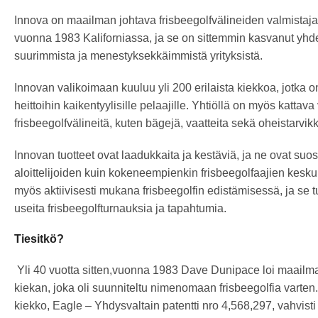
Innova on maailman johtava frisbeegolfvälineiden valmistaja.
vuonna 1983 Kaliforniassa, ja se on sittemmin kasvanut yhde
suurimmista ja menestyksekkäimmistä yrityksistä.
Innovan valikoimaan kuuluu yli 200 erilaista kiekkoa, jotka on
heittoihin kaikentyylisille pelaajille. Yhtiöllä on myös kattav
frisbeegolfvälineitä, kuten bägejä, vaatteita sekä oheistarvikk
Innovan tuotteet ovat laadukkaita ja kestäviä, ja ne ovat suosi
aloittelijoiden kuin kokeneempienkin frisbeegolfaajien kesk
myös aktiivisesti mukana frisbeegolfin edistämisessä, ja s
useita frisbeegolfturnauksia ja tapahtumia.
Tiesitkö?
Yli 40 vuotta sitten,vuonna 1983 Dave Dunipace loi maail
kiekan, joka oli suunniteltu nimenomaan frisbeegolfia vart
kiekko, Eagle – Yhdysvaltain patentti nro 4,568,297, vahvis