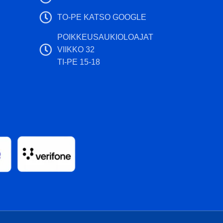
TO-PE KATSO GOOGLE
POIKKEUSAUKIOLOAJAT
VIIKKO 32
TI-PE 15-18