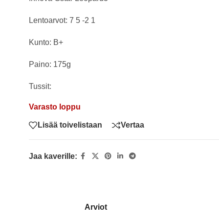
Lentoarvot: 7 5 -2 1
Kunto: B+
Paino: 175g
Tussit:
Varasto loppu
Lisää toivelistaan
Vertaa
Jaa kaverille:
Arviot