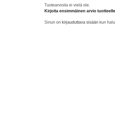
Tuotearvioita ei vielä ole.
Kirjoita ensimmäinen arvio tuotteel
Sinun on
kirjauduttava sisään
kun halua