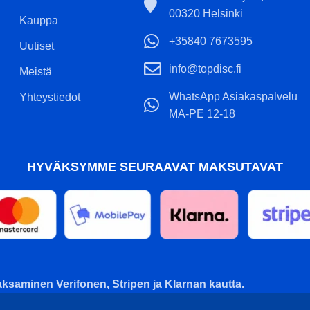
00320 Helsinki
Kauppa
+35840 7673595
Uutiset
info@topdisc.fi
Meistä
WhatsApp Asiakaspalvelu
Yhteystiedot
MA-PE 12-18
HYVÄKSYMME SEURAAVAT MAKSUTAVAT
ksaminen Verifonen, Stripen ja Klarnan kautta.