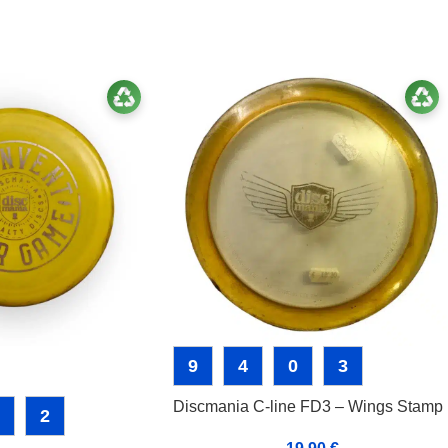
9
4
0
3
Discmania C-line FD3 – Wings Stamp
2