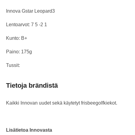
Innova Gstar Leopard3
Lentoarvot: 7 5 -2 1
Kunto: B+
Paino: 175g
Tussit:
Tietoja brändistä
Kaikki Innovan uudet sekä käytetyt frisbeegolfkiekot.
Lisätietoa Innovasta