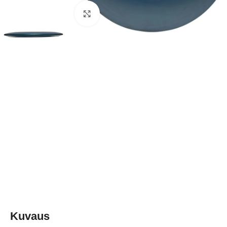
Klikkaa suuremmaksi
Kuvaus