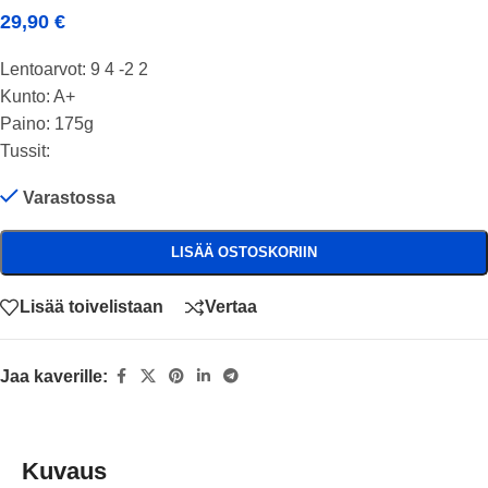
29,90
€
Lentoarvot: 9 4 -2 2
Kunto: A+
Paino: 175g
Tussit:
Varastossa
LISÄÄ OSTOSKORIIN
Lisää toivelistaan
Vertaa
Jaa kaverille:
Kuvaus