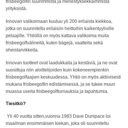
frisbeegolfin suurimmista ja menestyksekkäimmistä
yrityksistä.
Innovan valikoimaan kuuluu yli 200 erilaista kiekkoa,
jotka on suunniteltu erilaisiin heittoihin kaikentyylisille
pelaajille. Yhtiöllä on myös kattava valikoima muita
frisbeegolfvälineitä, kuten bägejä, vaatteita sekä
oheistarvikkeita.
Innovan tuotteet ovat laadukkaita ja kestäviä, ja ne ovat
suosittuja niin aloittelijoiden kuin kokeneempienkin
frisbeegolfaajien keskuudessa. Yhtiö on myös aktiivisesti
mukana frisbeegolfin edistämisessä, ja se tukee muun
muassa useita frisbeegolfturnauksia ja tapahtumia.
Tiesitkö?
Yli 40 vuotta sitten,vuonna 1983 Dave Dunipace loi
maailman ensimmäisen kiekan, joka oli suunniteltu