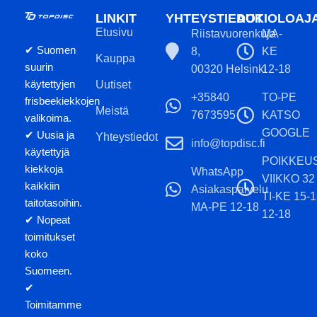
LINKIT
YHTEYSTIEDOT
AUKIOLOAJ
Etusivu
Riistavuorenkuja
MA-
✔ Suomen
8,
KE
Kauppa
suurin
00320 Helsinki
12-18
käytettyjen
Uutiset
+35840
TO-PE
frisbeekiekkojen
Meistä
7673595
KATSO
valikoima.
GOOGLE
✔ Uusia ja
Yhteystiedot
info@topdisc.fi
käytettyjä
POIKKEU
kiekkoja
WhatsApp
VIIKKO 32
kaikkiin
Asiakaspalvelu
TI-KE 15-
taitotasoihin.
MA-PE 12-18
12-18
✔ Nopeat
toimitukset
koko
Suomeen.
✔
Toimitamme