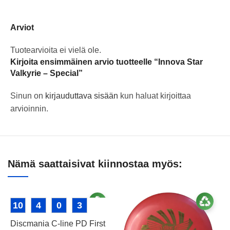
Arviot
Tuotearvioita ei vielä ole.
Kirjoita ensimmäinen arvio tuotteelle “Innova Star
Valkyrie – Special”
Sinun on
kirjauduttava sisään
kun haluat kirjoittaa
arvioinnin.
Nämä saattaisivat kiinnostaa myös:
10
4
0
3
Discmania C-line PD First