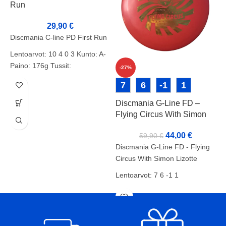
Run
29,90
€
Discmania C-line PD First Run
Lentoarvot: 10 4 0 3 Kunto: A-
Paino: 176g Tussit:
-27%
7
6
-1
1
Discmania G-Line FD –
D
Flying Circus With Simon
Lizotte
44,00
€
59,90
€
D
Discmania G-Line FD - Flying
Circus With Simon Lizotte
L
Lentoarvot: 7 6 -1 1
K
Kunto: A
P
Paino: 172g
T
Tussit: -