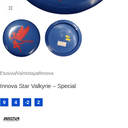
Klikkaa suuremmaksi
Etusivu
/
Valmistajat
/
Innova
Innova Star Valkyrie – Special
9
4
-2
2