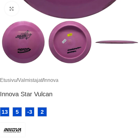
Klikkaa suuremmaksi
Etusivu
/
Valmistajat
/
Innova
Innova Star Vulcan
13
5
-3
2