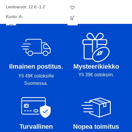
K
Lentoarvot: 12 6 -1 2
Paino: 171g
P
Kunto: A-
Tussit: Rimmi
T
Paino: 175g
Tussit: -
Ilmainen postitus.
Mysteerikiekko
Yli 39€ ostoksiin.
Yli 49€ ostoksille
Suomessa.
Turvallinen
Nopea toimitus