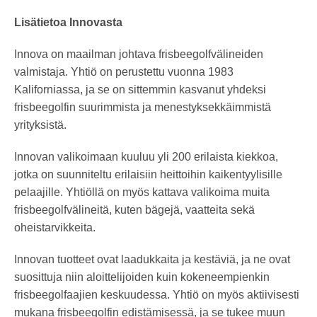
Lisätietoa Innovasta
Innova on maailman johtava frisbeegolfvälineiden
valmistaja. Yhtiö on perustettu vuonna 1983
Kaliforniassa, ja se on sittemmin kasvanut yhdeksi
frisbeegolfin suurimmista ja menestyksekkäimmistä
yrityksistä.
Innovan valikoimaan kuuluu yli 200 erilaista kiekkoa,
jotka on suunniteltu erilaisiin heittoihin kaikentyylisille
pelaajille. Yhtiöllä on myös kattava valikoima muita
frisbeegolfvälineitä, kuten bägejä, vaatteita sekä
oheistarvikkeita.
Innovan tuotteet ovat laadukkaita ja kestäviä, ja ne ovat
suosittuja niin aloittelijoiden kuin kokeneempienkin
frisbeegolfaajien keskuudessa. Yhtiö on myös aktiivisesti
mukana frisbeegolfin edistämisessä, ja se tukee muun