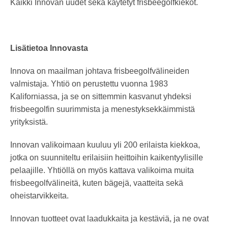
Kaikki Innovan uudet sekä käytetyt frisbeegolfkiekot.
Lisätietoa Innovasta
Innova on maailman johtava frisbeegolfvälineiden
valmistaja. Yhtiö on perustettu vuonna 1983
Kaliforniassa, ja se on sittemmin kasvanut yhdeksi
frisbeegolfin suurimmista ja menestyksekkäimmistä
yrityksistä.
Innovan valikoimaan kuuluu yli 200 erilaista kiekkoa,
jotka on suunniteltu erilaisiin heittoihin kaikentyylisille
pelaajille. Yhtiöllä on myös kattava valikoima muita
frisbeegolfvälineitä, kuten bägejä, vaatteita sekä
oheistarvikkeita.
Innovan tuotteet ovat laadukkaita ja kestäviä, ja ne ovat