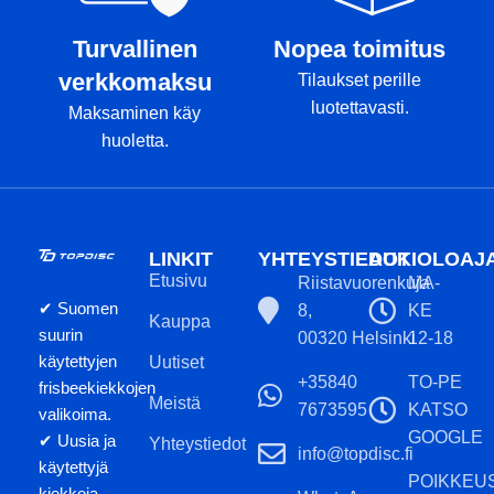
Turvallinen
Nopea toimitus
verkkomaksu
Tilaukset perille
luotettavasti.
Maksaminen käy
huoletta.
LINKIT
YHTEYSTIEDOT
AUKIOLOAJ
Etusivu
Riistavuorenkuja
MA-
✔ Suomen
8,
KE
Kauppa
suurin
00320 Helsinki
12-18
käytettyjen
Uutiset
+35840
TO-PE
frisbeekiekkojen
Meistä
7673595
KATSO
valikoima.
GOOGLE
✔ Uusia ja
Yhteystiedot
info@topdisc.fi
käytettyjä
POIKKEU
kiekkoja