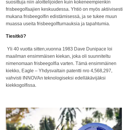
suosittuja niin aloittelijoiden kuin kokeneempienkin
frisbeegolfaajien keskuudessa. Yhtiö on myös aktiivisesti
mukana frisbeegolfin edistämisessä, ja se tukee muun
muassa useita frisbeegolfturnauksia ja tapahtumia.
Tiesitkö?
Yli 40 vuotta sitten,vuonna 1983 Dave Dunipace loi
maailman ensimmäisen kiekan, joka oli suunniteltu
nimenomaan frisbeegolfia varten. Tämä ensimmäinen
kiekko, Eagle – Yhdysvaltain patentti nro 4,568,297,
vahvisti INNOVAn teknologiseksi edelläkävijäksi
kiekkogolfissa.