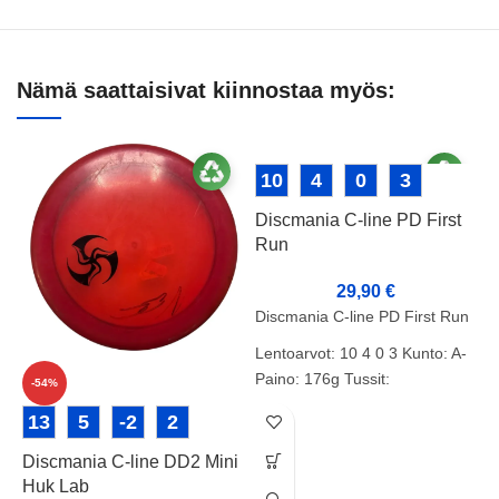
Nämä saattaisivat kiinnostaa myös:
10
4
0
3
Discmania C-line PD First
Run
29,90
€
Discmania C-line PD First Run
Lentoarvot: 10 4 0 3 Kunto: A-
Paino: 176g Tussit:
-54%
D
13
5
-2
2
l
Discmania C-line DD2 Mini
Huk Lab
L