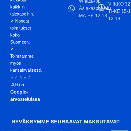
WhatsApp
VIIKKO 32
kaikkiin
Asiakaspalvelu
TI-KE 15-
taitotasoihin.
MA-PE 12-18
12-18
✔ Nopeat
toimitukset
koko
Suomeen.
✔
Toimitamme
myös
kansainvälisesti.
⭐ ⭐ ⭐ ⭐ ⭐
4,6 / 5
Google-
arvosteluissa
HYVÄKSYMME SEURAAVAT MAKSUTAVAT