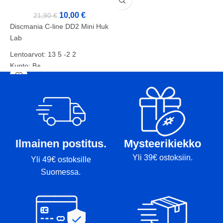
K
10,00
€
21,90
€
P
Discmania C-line DD2 Mini Huk
T
Lab
Lentoarvot: 13 5 -2 2
Kunto: B+
Paino: 177g
Tussit: Rimmi, Kansi
Ilmainen postitus.
Mysteerikiekko
Yli 39€ ostoksiin.
Yli 49€ ostoksille
Suomessa.