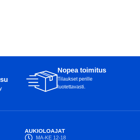
Nopea toimitus
su
Tilaukset perille
luotettavasti.
y
AUKIOLOAJAT
MA-KE 12-18