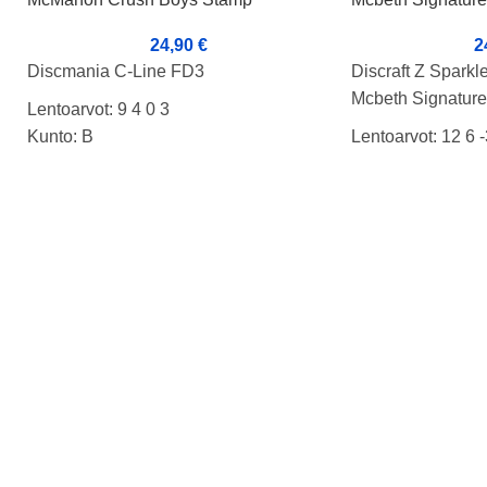
24,90
€
2
Discmania C-Line FD3
Discraft Z Sparkl
Mcbeth Signature
Lentoarvot: 9 4 0 3
Kunto: B
Lentoarvot: 12 6 -
Paino: 175g
Kunto: BA+
Tussit:pohja/rimmi
Paino: 175g
Tussit: -