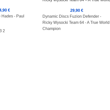
Champion
4,90
€
29,90
€
e Hades - Paul
Dynamic Discs Fuzion Defender -
Ricky Wysocki Team 64 - A True World
Champion
3 2
Lentoarvo: 13 5 0 3
Kunto: BA+
Paino: 172g
Tussi: Rimmi
Rickyn nimmari kannessa.