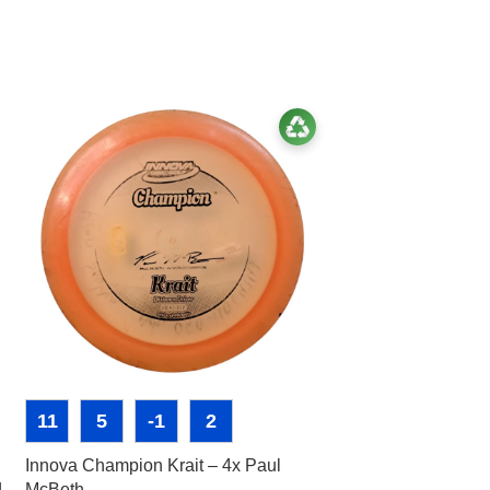
11
5
-1
2
-40%
Innova Champion Krait – 4x Paul
3
3
0
d
McBeth