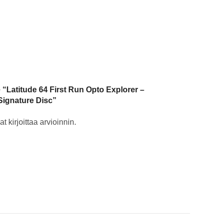
e “Latitude 64 First Run Opto Explorer –
ignature Disc”
t kirjoittaa arvioinnin.