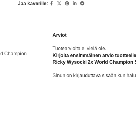
Jaa kaverille:
Arviot
Tuotearvioita ei vielä ole.
rld Champion
Kirjoita ensimmäinen arvio tuotteell
Ricky Wysocki 2x World Champion S
Sinun on
kirjauduttava sisään
kun halua