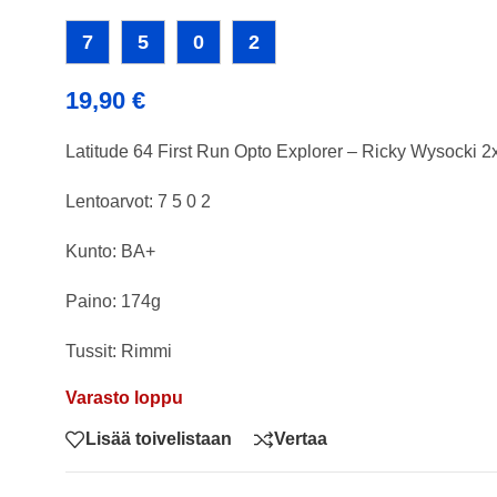
7
5
0
2
19,90
€
Latitude 64 First Run Opto Explorer – Ricky Wysocki 
Lentoarvot: 7 5 0 2
Kunto: BA+
Paino: 174g
Tussit: Rimmi
Varasto loppu
Lisää toivelistaan
Vertaa