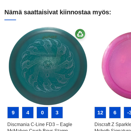
Nämä saattaisivat kiinnostaa myös:
9
4
0
3
12
6
-
Discmania C-Line FD3 – Eagle
Discraft Z Spark
McMahon Crush Boys Stamp
Mcbeth Signature