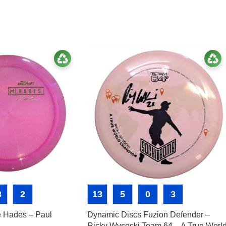
3
2
13
5
0
3
le Hades – Paul
Dynamic Discs Fuzion Defender –
Ricky Wysocki Team 64 – A True Worl