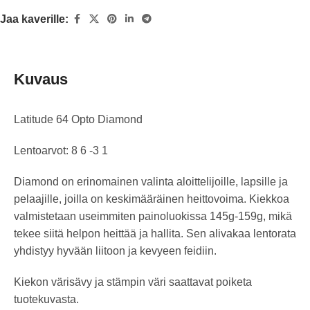
Jaa kaverille:
Kuvaus
Latitude 64 Opto Diamond
Lentoarvot: 8 6 -3 1
Diamond on erinomainen valinta aloittelijoille, lapsille ja
pelaajille, joilla on keskimääräinen heittovoima. Kiekkoa
valmistetaan useimmiten painoluokissa 145g-159g, mikä
tekee siitä helpon heittää ja hallita. Sen alivakaa lentorata
yhdistyy hyvään liitoon ja kevyeen feidiin.
Kiekon värisävy ja stämpin väri saattavat poiketa
tuotekuvasta.