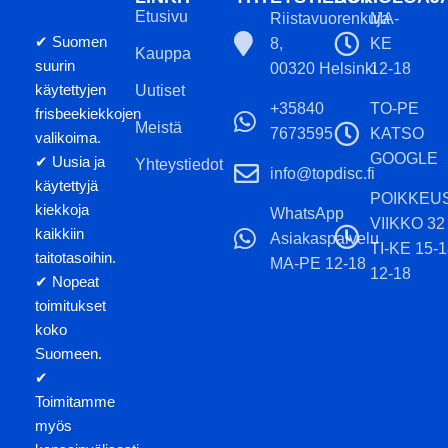
normaalisti. Voit luottaa siihen,
Etusivu
Riistavuorenkuja
MA-
että se auttaa sinua vaikeista
✔ Suomen
8,
KE
paikoista, navigoi haastavilla
Kauppa
suurin
00320 Helsinki
12-18
väylillä ja voittaa kaikki
käytettyjen
Uutiset
olosuhteet milloin tahansa.
+35840
TO-PE
frisbeekiekkojen
Hyvä: Suorat väyläheitot,
Meistä
7673595
KATSO
valikoima.
hyzer-heitot, flex-heitot,
GOOGLE
✔ Uusia ja
Yhteystiedot
kämmenheitot, tuuliset päivät,
info@topdisc.fi
käytettyjä
edistyneet ja
POIKKEU
kiekkoja
WhatsApp
ammattilaispelaajat.
VIIKKO 32
kaikkiin
Asiakaspalvelu
TI-KE 15-
Huomioithan, että kiekon
taitotasoihin.
MA-PE 12-18
12-18
värisävy ja leiman väri voivat
✔ Nopeat
poiketa tuotekuvasta.
toimitukset
koko
Suomeen.
✔
Toimitamme
myös