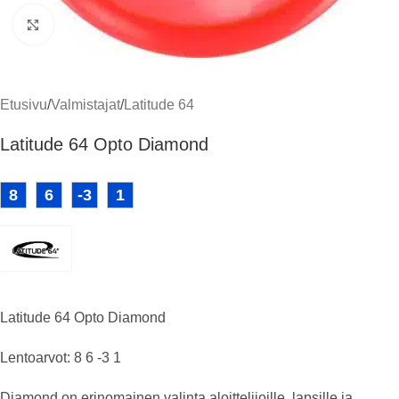
Klikkaa suuremmaksi
Etusivu
/
Valmistajat
/
Latitude 64
Latitude 64 Opto Diamond
8
6
-3
1
Latitude 64 Opto Diamond
Lentoarvot: 8 6 -3 1
Diamond on erinomainen valinta aloittelijoille, lapsille ja