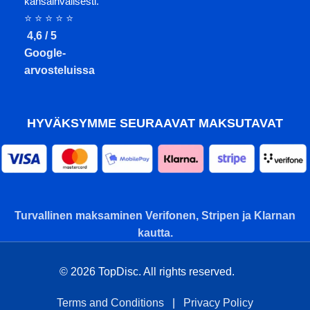
kansainvälisesti.
⭐ ⭐ ⭐ ⭐ ⭐
4,6 / 5
Google-
arvosteluissa
HYVÄKSYMME SEURAAVAT MAKSUTAVAT
Turvallinen maksaminen Verifonen, Stripen ja Klarnan
kautta.
© 2026 TopDisc. All rights reserved.
Terms and Conditions
|
Privacy Policy