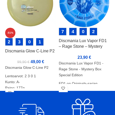
7
4
0
2
-51%
Discmania Lux Vapor FD1
K
2
3
0
1
– Rage Stone – Mystery
Discmania Glow C-Line P2
Box Special Edition
23,90
€
K
49,00
€
99,90
€
Discmania Lux Vapor FD1 -
L
Discmania Glow C-Line P2
Rage Stone - Mystery Box
S
Special Edition
Lentoarvot: 2 3 0 1
v
Kunto: A-
FD1 on Originals-sarjan
l
Paino: 177g
väylädraiveri, joka on
v
Tussit:
suunniteltu täyttämään aukon
T
FD- ja FD3-kiekojemme välillä.
e
Vakaa lento, jolla on luotettava
H
feidi lopussa, on täydellinen