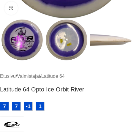
Klikkaa suuremmaksi
Etusivu
/
Valmistajat
/
Latitude 64
Latitude 64 Opto Ice Orbit River
7
7
-1
1