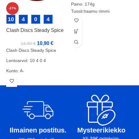
Paino: 174g
-27%
Tussit:haamu rimmi
10
4
0
4
Clash Discs Steady Spice
D
10,90
€
14,90
€
Clash Discs Steady Spice
D
Lentoarvot: 10 4 0 4
L
Kunto: A-
K
Paino: 172g
P
Tussit: -
T
Ilmainen postitus.
Mysteerikiekko
Yli 39€ ostoksiin.