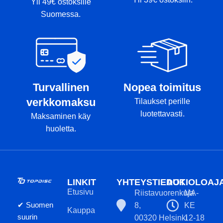
Yli 49€ ostoksille
Suomessa.
Turvallinen
Nopea toimitus
verkkomaksu
Tilaukset perille
luotettavasti.
Maksaminen käy
huoletta.
LINKIT
YHTEYSTIEDOT
AUKIOLOAJ
Etusivu
Riistavuorenkuja
MA-
✔ Suomen
8,
KE
Kauppa
suurin
00320 Helsinki
12-18