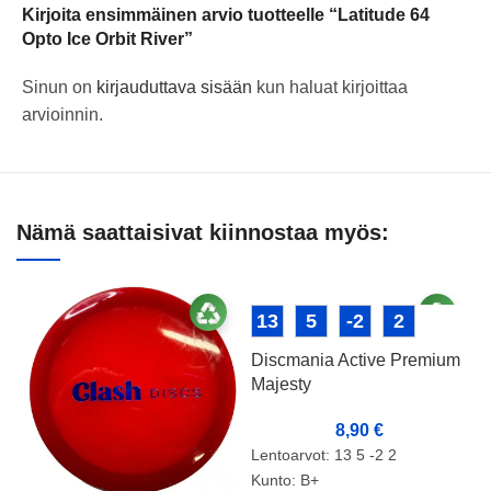
Kirjoita ensimmäinen arvio tuotteelle “Latitude 64
Opto Ice Orbit River”
Sinun on
kirjauduttava sisään
kun haluat kirjoittaa
arvioinnin.
Nämä saattaisivat kiinnostaa myös:
13
5
-2
2
Discmania Active Premium
Majesty
8,90
€
Lentoarvot: 13 5 -2 2
Kunto: B+