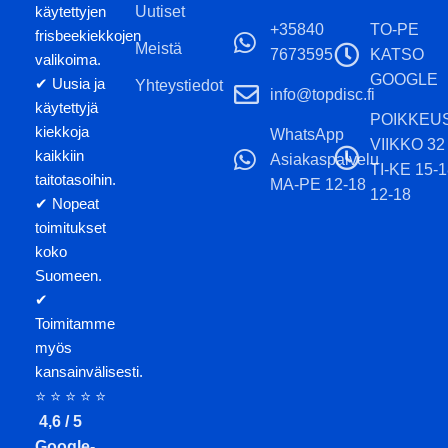
käytettyjen
Uutiset
+35840
TO-PE
frisbeekiekkojen
Meistä
7673595
KATSO
valikoima.
GOOGLE
✔ Uusia ja
Yhteystiedot
info@topdisc.fi
käytettyjä
POIKKEU
kiekkoja
WhatsApp
VIIKKO 32
kaikkiin
Asiakaspalvelu
TI-KE 15-
taitotasoihin.
MA-PE 12-18
12-18
✔ Nopeat
toimitukset
koko
Suomeen.
✔
Toimitamme
myös
kansainvälisesti.
⭐ ⭐ ⭐ ⭐ ⭐
4,6 / 5
Google-